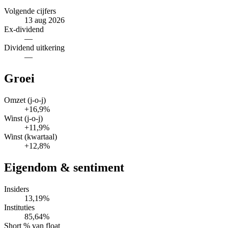
Volgende cijfers
13 aug 2026
Ex-dividend
—
Dividend uitkering
—
Groei
Omzet (j-o-j)
+16,9%
Winst (j-o-j)
+11,9%
Winst (kwartaal)
+12,8%
Eigendom & sentiment
Insiders
13,19%
Instituties
85,64%
Short % van float