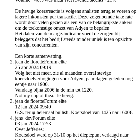
De hevige koersreactie is volgens analisten terug te voeren op
lagere inkomsten per transactie. Deze zogenoemde take rate
wordt door velen gezien als een van de belangrijkste ankers
om de toekomstige omzet van Adyen te bepalen.
Het dalen van de marge-indicator voedt de zorgen bij
beleggers dat het bedrijf steeds minder uniek is ten opzichte
van zijn concurrenten.
Een korte samenvatting.
jean de florette
Forum elite
25 apr 2024 09:19
Volg het niet meer, zie al maanden overal stevige
koersdoelverhogingen voor Adyen, paar dagen geleden nog
eentje naar 1900.
Vandaag bijna 200€ in de min tot 1220.
Not my cup of thea. Te hevig.
jean de florette
Forum elite
12 jan 2024 09:49
G.S. terug helemaal bullish. Koersdoel van 1425 nar 1600€.
jens_dev
Forum elite
03 jan 2024 17:53
Over Jefferies:
Koersdoel werd op 31/10 op het dieptepunt verlaagd naar