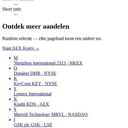
—
Short ratio
—
Ontdek meer aandelen
Random selectie — elke pageload toont een andere set.
Naar AEX Koers →
M
Shenzhou International
2313 · HKEX
Q
Danaher
DHR · NYSE
K
KeyCorp
KEY · NYSE
S
Lennox International
K
Kiadis
KDS · AEX
S
Marvell Technology
MRVL · NASDAQ
I
GSK plc
GSK · LSE