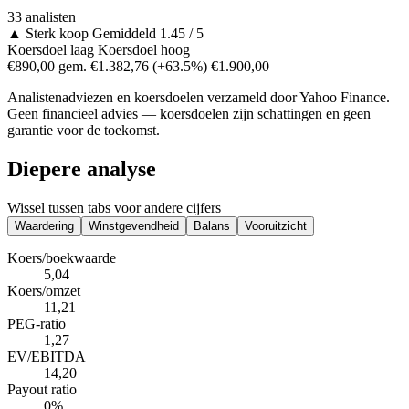
33 analisten
▲
Sterk koop
Gemiddeld 1.45 / 5
Koersdoel laag
Koersdoel hoog
€890,00
gem. €1.382,76
(+63.5%)
€1.900,00
Analistenadviezen en koersdoelen verzameld door Yahoo Finance.
Geen financieel advies — koersdoelen zijn schattingen en geen
garantie voor de toekomst.
Diepere analyse
Wissel tussen tabs voor andere cijfers
Waardering
Winstgevendheid
Balans
Vooruitzicht
Koers/boekwaarde
5,04
Koers/omzet
11,21
PEG-ratio
1,27
EV/EBITDA
14,20
Payout ratio
0%