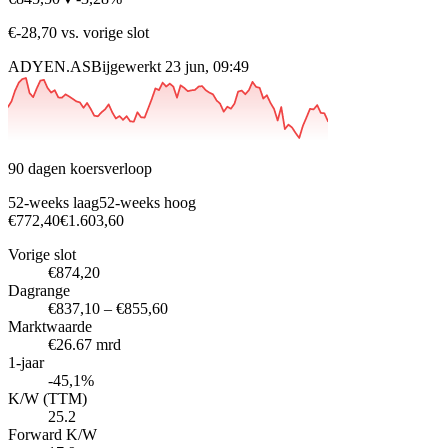
€-28,70 vs. vorige slot
ADYEN.AS
Bijgewerkt 23 jun, 09:49
90 dagen koersverloop
52-weeks laag
52-weeks hoog
€772,40
€1.603,60
Vorige slot
€874,20
Dagrange
€837,10 – €855,60
Marktwaarde
€26.67 mrd
1-jaar
-45,1%
K/W (TTM)
25.2
Forward K/W