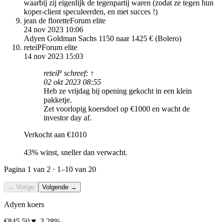
waarbij zij eigenlijk de tegenpartij waren (zodat ze tegen hun
koper-client speculeerden, en met succes !)
jean de florette
Forum elite
24 nov 2023 10:06
Adyen Goldman Sachs 1150 naar 1425 € (Bolero)
reteiP
Forum elite
14 nov 2023 15:03
reteiP schreef: ↑
02 okt 2023 08:55
Heb ze vrijdag bij opening gekocht in een klein
pakketje.
Zet voorlopig koersdoel op €1000 en wacht de
investor day af.
Verkocht aan €1010
43% winst, sneller dan verwacht.
Pagina
1
van 2 ·
1–10
van 20
← Vorige
Volgende →
Adyen koers
€845,50
▼
-3,28%