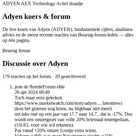
ADYEN
AEX
Technology
Actief draadje
Adyen
koers & forum
De live koers van Adyen
(ADYEN)
, fundamentele cijfers, analisten­
advies en de meest recente reacties van Beursig-forum-leden — alles
op één pagina.
Beursig forum
Discussie over Adyen
179 reacties op het forum · 20 gearchiveerd
jean de florette
Forum elite
26 apr 2024 08:49
Toch maar eens gekeken.
https://www.marketwatch.com/story/adyen ... latestnews
(kon het gisteren nog lezen, nu blijkbaar niet meer)
net take rate op een jaar van 17.7 naar 14.7.. dat is -17%. Dus
wordt een omzetgroei van volle 20% helemaal tenietgedaan.
(1/0.83, voor wie wil rekenen).
Pas vanaf +20% omzet 1centje extra winst.
Volume +46% was maar Net revenue slechts +21%