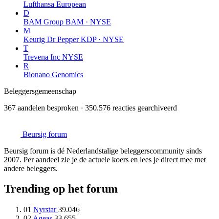
Lufthansa
European
D
BAM Group
BAM · NYSE
M
Keurig Dr Pepper
KDP · NYSE
T
Trevena Inc
NYSE
R
Bionano Genomics
Beleggersgemeenschap
367 aandelen besproken · 350.576 reacties gearchiveerd
Beursig
forum
Beursig forum is dé Nederlandstalige beleggerscommunity sinds
2007. Per aandeel zie je de actuele koers en lees je direct mee met
andere beleggers.
Trending op het forum
01
Nyrstar
39.046
02
Ageas
33.655