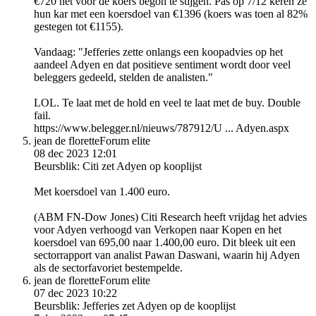
€720 net voor de koers begon te stijgen. Pas op 7/12 keren ze
hun kar met een koersdoel van €1396 (koers was toen al 82%
gestegen tot €1155).
Vandaag: "Jefferies zette onlangs een koopadvies op het
aandeel Adyen en dat positieve sentiment wordt door veel
beleggers gedeeld, stelden de analisten."
LOL. Te laat met de hold en veel te laat met de buy. Double
fail.
https://www.belegger.nl/nieuws/787912/U ... Adyen.aspx
jean de florette
Forum elite
08 dec 2023 12:01
Beursblik: Citi zet Adyen op kooplijst
Met koersdoel van 1.400 euro.
(ABM FN-Dow Jones) Citi Research heeft vrijdag het advies
voor Adyen verhoogd van Verkopen naar Kopen en het
koersdoel van 695,00 naar 1.400,00 euro. Dit bleek uit een
sectorrapport van analist Pawan Daswani, waarin hij Adyen
als de sectorfavoriet bestempelde.
jean de florette
Forum elite
07 dec 2023 10:22
Beursblik: Jefferies zet Adyen op de kooplijst