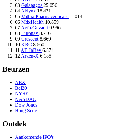
03
Galapagos
25.056
04
Ablynx
18.421
05
Mithra Pharmaceuticals
11.013
06
MdxHealth
10.859
07
Agfa-Gevaert
9.996
08
Euronav
8.716
09
Crescent
8.669
10
KBC
8.660
11
AB InBev
6.874
12
Argen-X
6.185
Beurzen
AEX
Bel20
NYSE
NASDAQ
Dow Jones
Hang Seng
Ontdek
Aankomende IPO's