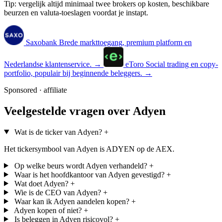
Tip: vergelijk altijd minimaal twee brokers op kosten, beschikbare
beurzen en valuta-toeslagen voordat je instapt.
Saxobank
Brede markttoegang, premium platform en
Nederlandse klantenservice.
→
eToro
Social trading en copy-
portfolio, populair bij beginnende beleggers.
→
Sponsored · affiliate
Veelgestelde vragen over Adyen
Wat is de ticker van Adyen?
+
Het tickersymbool van Adyen is ADYEN op de AEX.
Op welke beurs wordt Adyen verhandeld?
+
Waar is het hoofdkantoor van Adyen gevestigd?
+
Wat doet Adyen?
+
Wie is de CEO van Adyen?
+
Waar kan ik Adyen aandelen kopen?
+
Adyen kopen of niet?
+
Is beleggen in Adyen risicovol?
+