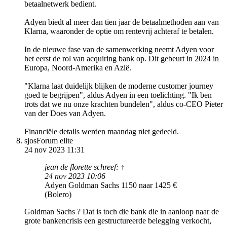
betaalnetwerk bedient.
Adyen biedt al meer dan tien jaar de betaalmethoden aan van
Klarna, waaronder de optie om rentevrij achteraf te betalen.
In de nieuwe fase van de samenwerking neemt Adyen voor
het eerst de rol van acquiring bank op. Dit gebeurt in 2024 in
Europa, Noord-Amerika en Azië.
"Klarna laat duidelijk blijken de moderne customer journey
goed te begrijpen", aldus Adyen in een toelichting. "Ik ben
trots dat we nu onze krachten bundelen", aldus co-CEO Pieter
van der Does van Adyen.
Financiële details werden maandag niet gedeeld.
sjos
Forum elite
24 nov 2023 11:31
jean de florette schreef: ↑
24 nov 2023 10:06
Adyen Goldman Sachs 1150 naar 1425 €
(Bolero)
Goldman Sachs ? Dat is toch die bank die in aanloop naar de
grote bankencrisis een gestructureerde belegging verkocht,