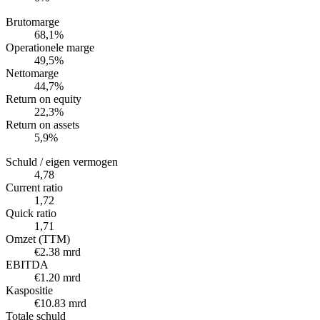
Brutomarge
68,1%
Operationele marge
49,5%
Nettomarge
44,7%
Return on equity
22,3%
Return on assets
5,9%
Schuld / eigen vermogen
4,78
Current ratio
1,72
Quick ratio
1,71
Omzet (TTM)
€2.38 mrd
EBITDA
€1.20 mrd
Kaspositie
€10.83 mrd
Totale schuld