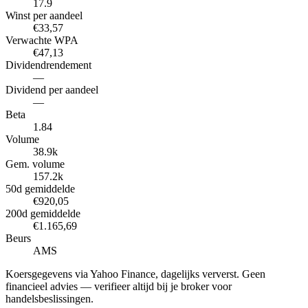
17.9
Winst per aandeel
€33,57
Verwachte WPA
€47,13
Dividendrendement
—
Dividend per aandeel
—
Beta
1.84
Volume
38.9k
Gem. volume
157.2k
50d gemiddelde
€920,05
200d gemiddelde
€1.165,69
Beurs
AMS
Koersgegevens via Yahoo Finance, dagelijks ververst. Geen
financieel advies — verifieer altijd bij je broker voor
handelsbeslissingen.