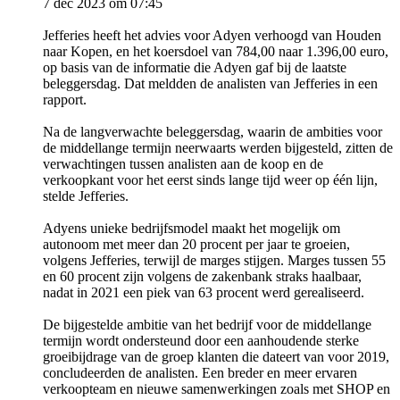
7 dec 2023 om 07:45
Jefferies heeft het advies voor Adyen verhoogd van Houden
naar Kopen, en het koersdoel van 784,00 naar 1.396,00 euro,
op basis van de informatie die Adyen gaf bij de laatste
beleggersdag. Dat meldden de analisten van Jefferies in een
rapport.
Na de langverwachte beleggersdag, waarin de ambities voor
de middellange termijn neerwaarts werden bijgesteld, zitten de
verwachtingen tussen analisten aan de koop en de
verkoopkant voor het eerst sinds lange tijd weer op één lijn,
stelde Jefferies.
Adyens unieke bedrijfsmodel maakt het mogelijk om
autonoom met meer dan 20 procent per jaar te groeien,
volgens Jefferies, terwijl de marges stijgen. Marges tussen 55
en 60 procent zijn volgens de zakenbank straks haalbaar,
nadat in 2021 een piek van 63 procent werd gerealiseerd.
De bijgestelde ambitie van het bedrijf voor de middellange
termijn wordt ondersteund door een aanhoudende sterke
groeibijdrage van de groep klanten die dateert van voor 2019,
concludeerden de analisten. Een breder en meer ervaren
verkoopteam en nieuwe samenwerkingen zoals met SHOP en