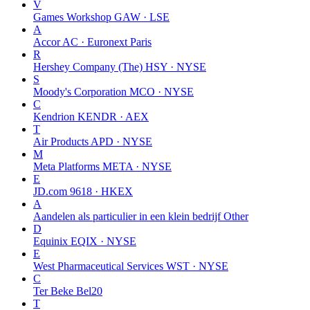
V
Games Workshop
GAW · LSE
A
Accor
AC · Euronext Paris
R
Hershey Company (The)
HSY · NYSE
S
Moody's Corporation
MCO · NYSE
C
Kendrion
KENDR · AEX
T
Air Products
APD · NYSE
M
Meta Platforms
META · NYSE
E
JD.com
9618 · HKEX
A
Aandelen als particulier in een klein bedrijf
Other
D
Equinix
EQIX · NYSE
E
West Pharmaceutical Services
WST · NYSE
C
Ter Beke
Bel20
T