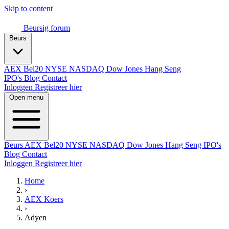
Skip to content
Beursig
forum
Beurs
AEX
Bel20
NYSE
NASDAQ
Dow Jones
Hang Seng
IPO's
Blog
Contact
Inloggen
Registreer hier
Open menu
Beurs
AEX
Bel20
NYSE
NASDAQ
Dow Jones
Hang Seng
IPO's
Blog
Contact
Inloggen
Registreer hier
Home
›
AEX Koers
›
Adyen