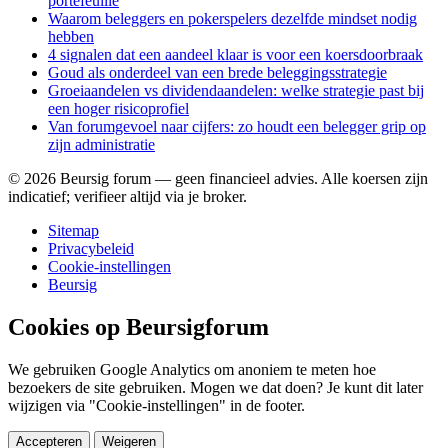
portefeuille
Waarom beleggers en pokerspelers dezelfde mindset nodig
hebben
4 signalen dat een aandeel klaar is voor een koersdoorbraak
Goud als onderdeel van een brede beleggingsstrategie
Groeiaandelen vs dividendaandelen: welke strategie past bij
een hoger risicoprofiel
Van forumgevoel naar cijfers: zo houdt een belegger grip op
zijn administratie
©
2026
Beursig forum — geen financieel advies. Alle koersen zijn
indicatief; verifieer altijd via je broker.
Sitemap
Privacybeleid
Cookie-instellingen
Beursig
Cookies op Beursigforum
We gebruiken Google Analytics om anoniem te meten hoe
bezoekers de site gebruiken. Mogen we dat doen? Je kunt dit later
wijzigen via "Cookie-instellingen" in de footer.
Accepteren
Weigeren