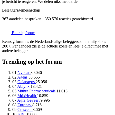
je bericht te reageren. We delen niks met derden.
Beleggersgemeenschap
367 aandelen besproken · 350.576 reacties gearchiveerd
Beursig
forum
Beursig forum is dé Nederlandstalige beleggerscommunity sinds
2007. Per aandeel zie je de actuele koers en lees je direct mee met
andere beleggers.
Trending op het forum
01
Nyrstar
39.046
02
Ageas
33.655
03
Galapagos
25.056
04
Ablynx
18.421
05
Mithra Pharmaceuticals
11.013
06
MdxHealth
10.859
07
Agfa-Gevaert
9.996
08
Euronav
8.716
09
Crescent
8.669
10
KBC
8.660