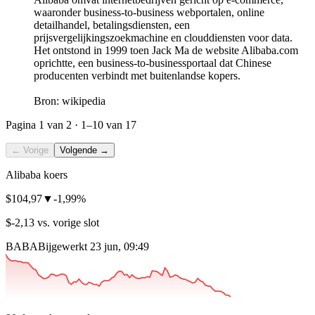
waaronder business-to-business webportalen, online
detailhandel, betalingsdiensten, een
prijsvergelijkingszoekmachine en clouddiensten voor data.
Het ontstond in 1999 toen Jack Ma de website Alibaba.com
oprichtte, een business-to-businessportaal dat Chinese
producenten verbindt met buitenlandse kopers.
Bron: wikipedia
Pagina
1
van 2 ·
1–10
van 17
← Vorige
Volgende →
Alibaba koers
$104,97
▼
-1,99%
$-2,13 vs. vorige slot
BABA
Bijgewerkt 23 jun, 09:49