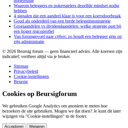
portefeuille
Waarom beleggers en pokerspelers dezelfde mindset nodig
hebben
4 signalen dat een aandeel klaar is voor een koersdoorbraak
Goud als onderdeel van een brede beleggingsstrategie
Groeiaandelen vs dividendaandelen: welke strategie past bij
een hoger risicoprofiel
Van forumgevoel naar cijfers: zo houdt een belegger grip op
zijn administratie
©
2026
Beursig forum — geen financieel advies. Alle koersen zijn
indicatief; verifieer altijd via je broker.
Sitemap
Privacybeleid
Cookie-instellingen
Beursig
Cookies op Beursigforum
We gebruiken Google Analytics om anoniem te meten hoe
bezoekers de site gebruiken. Mogen we dat doen? Je kunt dit later
wijzigen via "Cookie-instellingen" in de footer.
Accepteren
Weigeren