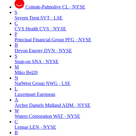
Colgate-Palmolive
CL · NYSE
S
Severn Trent
SVT · LSE
C
CVS Health
CVS · NYSE
P
Principal Financial Group
PFG · NYSE
B
Devon Energy
DVN · NYSE
S
Snap-on
SNA · NYSE
M
Miko
Bel20
N
NatWest Group
NWG · LSE
L
Luxempart
European
A
Archer Daniels Midland
ADM · NYSE
W
Waters Corporation
WAT · NYSE
C
Lennar
LEN · NYSE
B