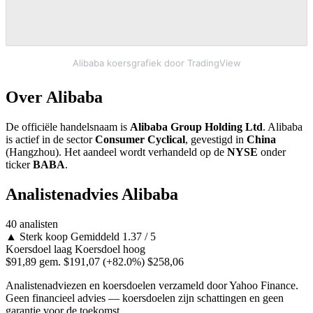
Alibaba koersgrafiek door TradingView
Over Alibaba
De officiële handelsnaam is
Alibaba Group Holding Ltd
. Alibaba
is actief in de sector
Consumer Cyclical
, gevestigd in
China
(Hangzhou). Het aandeel wordt verhandeld op de
NYSE
onder
ticker
BABA
.
Analistenadvies Alibaba
40 analisten
▲
Sterk koop
Gemiddeld 1.37 / 5
Koersdoel laag
Koersdoel hoog
$91,89
gem. $191,07
(+82.0%)
$258,06
Analistenadviezen en koersdoelen verzameld door Yahoo Finance.
Geen financieel advies — koersdoelen zijn schattingen en geen
garantie voor de toekomst.