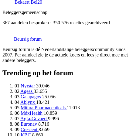
Bekaert
Bel20
Beleggersgemeenschap
367 aandelen besproken · 350.576 reacties gearchiveerd
Beursig
forum
Beursig forum is dé Nederlandstalige beleggerscommunity sinds
2007. Per aandeel zie je de actuele koers en lees je direct mee met
andere beleggers.
Trending op het forum
01
Nyrstar
39.046
02
Ageas
33.655
03
Galapagos
25.056
04
Ablynx
18.421
05
Mithra Pharmaceuticals
11.013
06
MdxHealth
10.859
07
Agfa-Gevaert
9.996
08
Euronav
8.716
09
Crescent
8.669
10
KBC
8.660