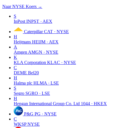
Naar NYSE Koers →
S
InPost
INPST · AEX
Caterpillar
CAT · NYSE
H
Heijmans
HEIJM · AEX
A
Amgen
AMGN · NYSE
K
KLA Corporation
KLAC · NYSE
C
DEME
Bel20
H
Halma plc
HLMA · LSE
S
Segro
SGRO · LSE
H
Hengan International Group Co. Ltd
1044 · HKEX
P&G
PG · NYSE
C
WKSP
NYSE