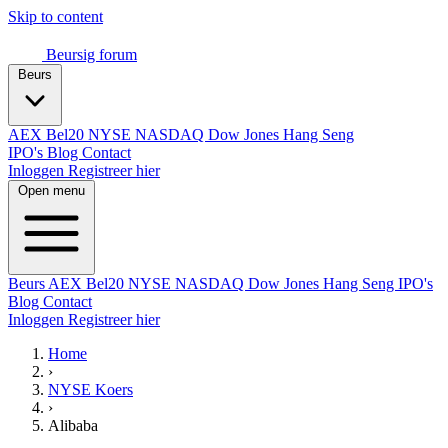
Skip to content
Beursig
forum
Beurs
AEX
Bel20
NYSE
NASDAQ
Dow Jones
Hang Seng
IPO's
Blog
Contact
Inloggen
Registreer hier
Open menu
Beurs
AEX
Bel20
NYSE
NASDAQ
Dow Jones
Hang Seng
IPO's
Blog
Contact
Inloggen
Registreer hier
Home
›
NYSE Koers
›
Alibaba