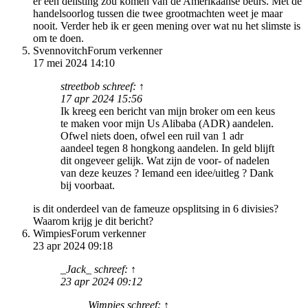
er een delisting zou komen van de Amerikaanse beurs. Met de
handelsoorlog tussen die twee grootmachten weet je maar
nooit. Verder heb ik er geen mening over wat nu het slimste is
om te doen.
Svennovitch
Forum verkenner
17 mei 2024 14:10
streetbob schreef: ↑
17 apr 2024 15:56
Ik kreeg een bericht van mijn broker om een keus
te maken voor mijn Us Alibaba (ADR) aandelen.
Ofwel niets doen, ofwel een ruil van 1 adr
aandeel tegen 8 hongkong aandelen. In geld blijft
dit ongeveer gelijk. Wat zijn de voor- of nadelen
van deze keuzes ? Iemand een idee/uitleg ? Dank
bij voorbaat.
is dit onderdeel van de fameuze opsplitsing in 6 divisies?
Waarom krijg je dit bericht?
Wimpies
Forum verkenner
23 apr 2024 09:18
_Jack_ schreef: ↑
23 apr 2024 09:12
Wimpies schreef: ↑