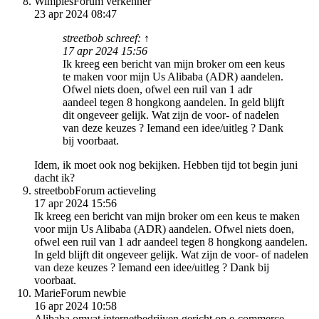
Wimpies
Forum verkenner
23 apr 2024 08:47
streetbob schreef: ↑
17 apr 2024 15:56
Ik kreeg een bericht van mijn broker om een keus
te maken voor mijn Us Alibaba (ADR) aandelen.
Ofwel niets doen, ofwel een ruil van 1 adr
aandeel tegen 8 hongkong aandelen. In geld blijft
dit ongeveer gelijk. Wat zijn de voor- of nadelen
van deze keuzes ? Iemand een idee/uitleg ? Dank
bij voorbaat.
Idem, ik moet ook nog bekijken. Hebben tijd tot begin juni
dacht ik?
streetbob
Forum actieveling
17 apr 2024 15:56
Ik kreeg een bericht van mijn broker om een keus te maken
voor mijn Us Alibaba (ADR) aandelen. Ofwel niets doen,
ofwel een ruil van 1 adr aandeel tegen 8 hongkong aandelen.
In geld blijft dit ongeveer gelijk. Wat zijn de voor- of nadelen
van deze keuzes ? Iemand een idee/uitleg ? Dank bij
voorbaat.
Marie
Forum newbie
16 apr 2024 10:58
Alibaba omvat internetbedrijven gericht op e-commerce,