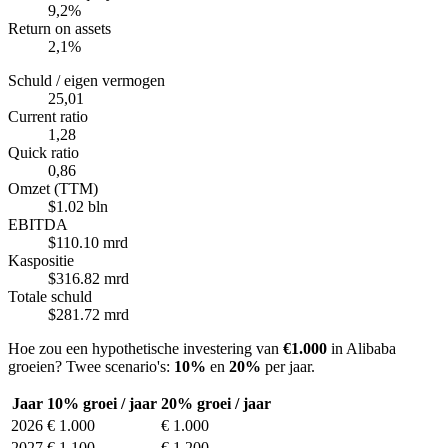
9,2%
Return on assets
2,1%
Schuld / eigen vermogen
25,01
Current ratio
1,28
Quick ratio
0,86
Omzet (TTM)
$1.02 bln
EBITDA
$110.10 mrd
Kaspositie
$316.82 mrd
Totale schuld
$281.72 mrd
Hoe zou een hypothetische investering van
€1.000
in Alibaba
groeien? Twee scenario's:
10%
en
20%
per jaar.
Jaar
10% groei / jaar
20% groei / jaar
2026
€ 1.000
€ 1.000
2027
€ 1.100
€ 1.200