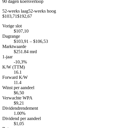
90 dagen koersverloop
52-weeks laag
52-weeks hoog
$103,71
$192,67
Vorige slot
$107,10
Dagrange
$103,91 – $106,53
Marktwaarde
$251.84 mrd
1-jaar
-10,3%
K/W (TTM)
16.1
Forward K/W
11.4
Winst per aandeel
$6,50
Verwachte WPA
$9,21
Dividendrendement
1.00%
Dividend per aandeel
$1,05