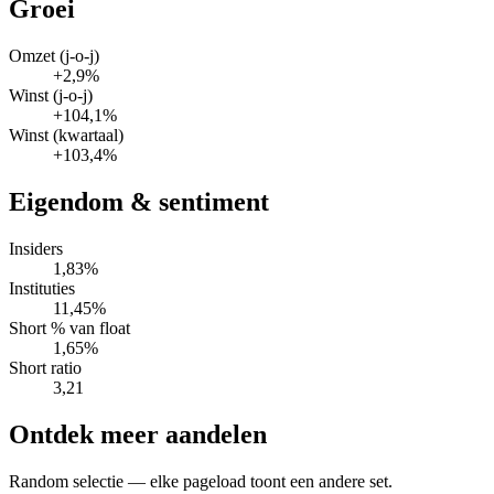
Groei
Omzet (j-o-j)
+2,9%
Winst (j-o-j)
+104,1%
Winst (kwartaal)
+103,4%
Eigendom & sentiment
Insiders
1,83%
Instituties
11,45%
Short % van float
1,65%
Short ratio
3,21
Ontdek meer aandelen
Random selectie — elke pageload toont een andere set.