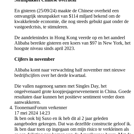
En gisteren (25/09/24) maakte de Chinese overheid een
omvangrijk steunpakket van $114 miljard bekend om de
kwakkelende economie, die nog steeds gebukt gaat onder de
vastgoedcrisis, te stimuleren.
De aandelenindex in Hong Kong veerde op en het aandeel
Alibaba bereikte gisteren een koers van $97 in New York, het
hoogste niveau sinds april 2023.
Cijfers in november
Alibaba komt naar verwachting half november met nieuwe
bedrijfscijfers over het derde kwartaal.
Die vallen nagenoeg samen met Singles Day, het
ongeëvenaard grote koopjesjagersevenement in China. Goede
resultaten daar kunnen het positieve sentiment verder doen
aanwakkeren.
Tooneman
Forum verkenner
17 mei 2024 14:23
Ik ben ook bij Saxo en ik heb dit al 2 jaar geleden
aangeboden gekregen. Dat was dezelfde constructie geloof ik.
Ik ben daar toen op ingegaan om mijn risico te verkleinen als