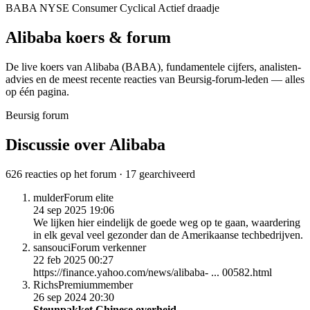
BABA
NYSE
Consumer Cyclical
Actief draadje
Alibaba
koers & forum
De live koers van Alibaba
(BABA)
, fundamentele cijfers, analisten­
advies en de meest recente reacties van Beursig-forum-leden — alles
op één pagina.
Beursig forum
Discussie over Alibaba
626 reacties op het forum · 17 gearchiveerd
mulder
Forum elite
24 sep 2025 19:06
We lijken hier eindelijk de goede weg op te gaan, waardering
in elk geval veel gezonder dan de Amerikaanse techbedrijven.
sansouci
Forum verkenner
22 feb 2025 00:27
https://finance.yahoo.com/news/alibaba- ... 00582.html
Richs
Premiummember
26 sep 2024 20:30
Steunpakket Chinese overheid