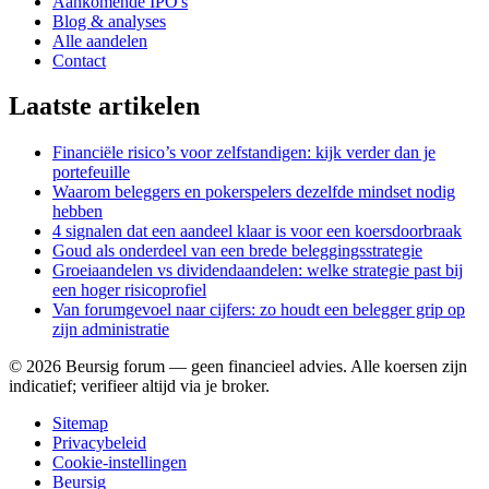
Aankomende IPO's
Blog & analyses
Alle aandelen
Contact
Laatste artikelen
Financiële risico’s voor zelfstandigen: kijk verder dan je
portefeuille
Waarom beleggers en pokerspelers dezelfde mindset nodig
hebben
4 signalen dat een aandeel klaar is voor een koersdoorbraak
Goud als onderdeel van een brede beleggingsstrategie
Groeiaandelen vs dividendaandelen: welke strategie past bij
een hoger risicoprofiel
Van forumgevoel naar cijfers: zo houdt een belegger grip op
zijn administratie
©
2026
Beursig forum — geen financieel advies. Alle koersen zijn
indicatief; verifieer altijd via je broker.
Sitemap
Privacybeleid
Cookie-instellingen
Beursig