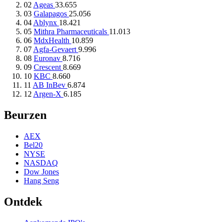
02
Ageas
33.655
03
Galapagos
25.056
04
Ablynx
18.421
05
Mithra Pharmaceuticals
11.013
06
MdxHealth
10.859
07
Agfa-Gevaert
9.996
08
Euronav
8.716
09
Crescent
8.669
10
KBC
8.660
11
AB InBev
6.874
12
Argen-X
6.185
Beurzen
AEX
Bel20
NYSE
NASDAQ
Dow Jones
Hang Seng
Ontdek