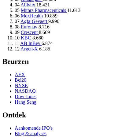
04
Ablynx
18.421
05
Mithra Pharmaceuticals
11.013
06
MdxHealth
10.859
07
Agfa-Gevaert
9.996
08
Euronav
8.716
09
Crescent
8.669
10
KBC
8.660
11
AB InBev
6.874
12
Argen-X
6.185
Beurzen
AEX
Bel20
NYSE
NASDAQ
Dow Jones
Hang Seng
Ontdek
Aankomende IPO's
Blog & analyses