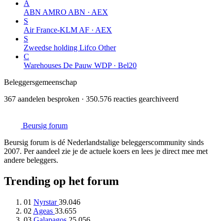
A
ABN AMRO
ABN · AEX
S
Air France-KLM
AF · AEX
S
Zweedse holding Lifco
Other
C
Warehouses De Pauw
WDP · Bel20
Beleggersgemeenschap
367 aandelen besproken · 350.576 reacties gearchiveerd
Beursig
forum
Beursig forum is dé Nederlandstalige beleggerscommunity sinds
2007. Per aandeel zie je de actuele koers en lees je direct mee met
andere beleggers.
Trending op het forum
01
Nyrstar
39.046
02
Ageas
33.655
03
Galapagos
25.056