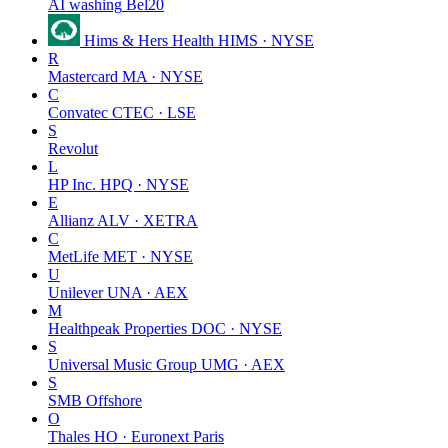
AI washing
Bel20
Hims & Hers Health
HIMS · NYSE
R
Mastercard
MA · NYSE
C
Convatec
CTEC · LSE
S
Revolut
L
HP Inc.
HPQ · NYSE
E
Allianz
ALV · XETRA
C
MetLife
MET · NYSE
U
Unilever
UNA · AEX
M
Healthpeak Properties
DOC · NYSE
S
Universal Music Group
UMG · AEX
S
SMB Offshore
O
Thales
HO · Euronext Paris