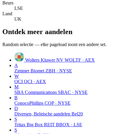
Beurs
LSE
Land
UK
Ontdek meer aandelen
Random selectie — elke pageload toont een andere set.
Wolters Kluwer NV
WOLTF · AEX
A
Zimmer Biomet
ZBH · NYSE
W
OCI
OCI · AEX
M
SBA Communications
SBAC · NYSE
B
ConocoPhillips
COP · NYSE
D
Diversen, Belgische aandelen
Bel20
S
Tritax Big Box REIT
BBOX · LSE
S