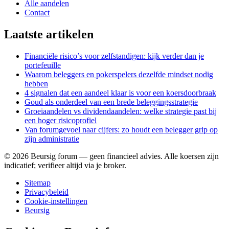
Alle aandelen
Contact
Laatste artikelen
Financiële risico’s voor zelfstandigen: kijk verder dan je
portefeuille
Waarom beleggers en pokerspelers dezelfde mindset nodig
hebben
4 signalen dat een aandeel klaar is voor een koersdoorbraak
Goud als onderdeel van een brede beleggingsstrategie
Groeiaandelen vs dividendaandelen: welke strategie past bij
een hoger risicoprofiel
Van forumgevoel naar cijfers: zo houdt een belegger grip op
zijn administratie
©
2026
Beursig forum — geen financieel advies. Alle koersen zijn
indicatief; verifieer altijd via je broker.
Sitemap
Privacybeleid
Cookie-instellingen
Beursig