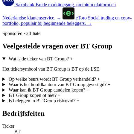
Saxobank
Brede markttoegang, premium platform en
Nederlandse klantenservice.
→
eToro
Social trading en copy-
portfolio, populair bij beginnende beleggers.
→
Sponsored · affiliate
Veelgestelde vragen over BT Group
Wat is de ticker van BT Group?
+
Het tickersymbool van BT Group is BT op de LSE.
Op welke beurs wordt BT Group verhandeld?
+
Waar is het hoofdkantoor van BT Group gevestigd?
+
Waar kan ik BT Group aandelen kopen?
+
BT Group kopen of niet?
+
Is beleggen in BT Group risicovol?
+
Bedrijfsfeiten
Ticker
BT