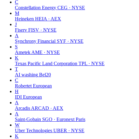
C
Constellation Energy
CEG · NYSE
M
Heineken
HEIA · AEX
J
Fiserv
FISV · NYSE
A
Synchrony Financial
SYF · NYSE
S
Ametek
AME · NYSE
K
Texas Pacific Land Corporation
TPL · NYSE
T
AI washing
Bel20
C
Robertet
European
H
IDI
European
A
Arcadis
ARCAD · AEX
A
Saint-Gobain
SGO · Euronext Paris
W
Uber Technologies
UBER · NYSE
K