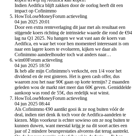
Indien Aedifica blijft zakken door de oorlog heeft dit een
impact op Cofinimmo
HowToLoseMoney
Forum actieveling
04 jun 2025 20:01
Door een extra renteverlaging dit jaar met als resultaat een
stijgende koers richting de intrinsieke waarde die rond de €94
lag na Q1 2025. Nu hangen we wat vast aan de koers van
Aedifica, en waar het voor hen momenteel interessant is om
naar een lagere koers te evolueren, kijken we daar als
Cofinimmo aandeelhouder toch wat anders naar…
wim69
Forum actieveling
04 jun 2025 18:50
Ik heb alle mijn Cofinimmo's verkocht, een 1/4 voor het
dividend en de rest gisteren. Het is geen cash offer, dus
waarom zou het naar 90€ gaan op korte termijn? 2 maanden
geleden wou de markt niet meer dan 60€ geven. Gemiddelde
aankoop was rond de 55€, dus redelijk wat winst.
HowToLoseMoney
Forum actieveling
04 jun 2025 08:44
Als Cofinimmo €90 aantikt gooi ik ze nog buiten vóór de
deal, indien niet denk ik toch voor de Aedifica-aandelen te
kiezen. Mijn voorkeur is echter sowieso om ze nog buiten te
kunnen duwen, want meestal krijg je na dit soort acties een
jaar of 2 mindere beursprestaties alvorens dat terug aantrekt.