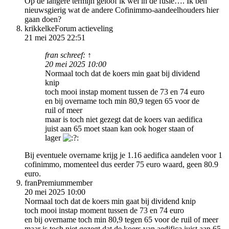
Op de langere termijn geloof ik wel in de fusie…. Ik ben
nieuwsgierig wat de andere Cofinimmo-aandeelhouders hier
gaan doen?
krikkelke
Forum actieveling
21 mei 2025 22:51
fran schreef: ↑
20 mei 2025 10:00
Normaal toch dat de koers min gaat bij dividend
knip
toch mooi instap moment tussen de 73 en 74 euro
en bij overname toch min 80,9 tegen 65 voor de
ruil of meer
maar is toch niet gezegt dat de koers van aedifica
juist aan 65 moet staan kan ook hoger staan of
lager
Bij eventuele overname krijg je 1.16 aedifica aandelen voor 1
cofinimmo, momenteel dus eerder 75 euro waard, geen 80.9
euro.
fran
Premiummember
20 mei 2025 10:00
Normaal toch dat de koers min gaat bij dividend knip
toch mooi instap moment tussen de 73 en 74 euro
en bij overname toch min 80,9 tegen 65 voor de ruil of meer
maar is toch niet gezegt dat de koers van aedifica juist aan 65