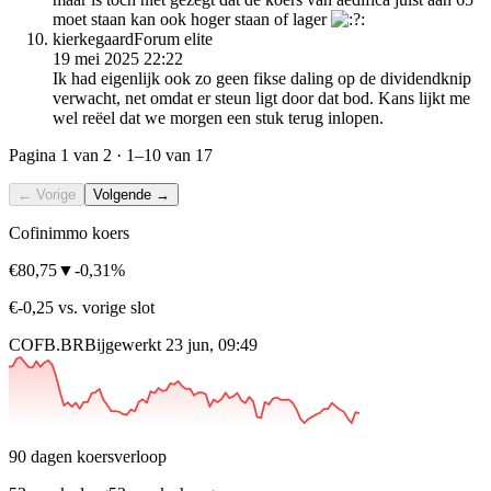
moet staan kan ook hoger staan of lager
kierkegaard
Forum elite
19 mei 2025 22:22
Ik had eigenlijk ook zo geen fikse daling op de dividendknip
verwacht, net omdat er steun ligt door dat bod. Kans lijkt me
wel reëel dat we morgen een stuk terug inlopen.
Pagina
1
van 2 ·
1–10
van 17
← Vorige
Volgende →
Cofinimmo koers
€80,75
▼
-0,31%
€-0,25 vs. vorige slot
COFB.BR
Bijgewerkt 23 jun, 09:49
90 dagen koersverloop