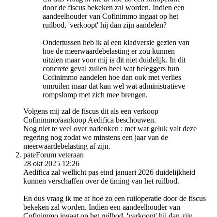
door de fiscus bekeken zal worden. Indien een
aandeelhouder van Cofinimmo ingaat op het
ruilbod, 'verkoopt' hij dan zijn aandelen?
Ondertussen heb ik al een kladversie gezien van
hoe de meerwaardebelasting er zou kunnen
uitzien maar voor mij is dit niet duidelijk. In dit
concrete geval zullen heel wat beleggers hun
Cofinimmo aandelen hoe dan ook met verlies
omruilen maar dat kan wel wat administratieve
rompslomp met zich mee brengen.
Volgens mij zal de fiscus dit als een verkoop
Cofinimmo/aankoop Aedifica beschouwen.
Nog niet te veel over nadenken : met wat geluk valt deze
regering nog zodat we minstens een jaar van de
meerwaardebelasting af zijn.
pate
Forum veteraan
28 okt 2025 12:26
Aedifica zal wellicht pas eind januari 2026 duidelijkheid
kunnen verschaffen over de timing van het ruilbod.
En dus vraag ik me af hoe zo een ruiloperatie door de fiscus
bekeken zal worden. Indien een aandeelhouder van
Cofinimmo ingaat op het ruilbod, 'verkoopt' hij dan zijn