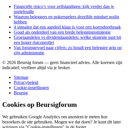
Financiële risico’s voor zelfstandigen: kijk verder dan je
portefeuille
Waarom beleggers en pokerspelers dezelfde mindset nodig
hebben
4 signalen dat een aandeel klaar is voor een koersdoorbraak
Goud als onderdeel van een brede beleggingsstrategie
Groeiaandelen vs dividendaandelen: welke strategie past bij
een hoger risicoprofiel
Van forumgevoel naar cijfers: zo houdt een belegger grip op
zijn administratie
©
2026
Beursig forum — geen financieel advies. Alle koersen zijn
indicatief; verifieer altijd via je broker.
Sitemap
Privacybeleid
Cookie-instellingen
Beursig
Cookies op Beursigforum
We gebruiken Google Analytics om anoniem te meten hoe
bezoekers de site gebruiken. Mogen we dat doen? Je kunt dit later
wijzigen via "Cookie-instellingen" in de footer.