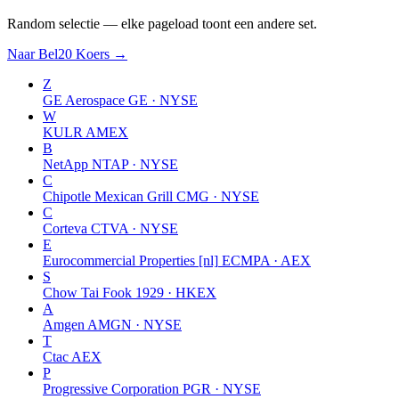
Random selectie — elke pageload toont een andere set.
Naar Bel20 Koers →
Z
GE Aerospace
GE · NYSE
W
KULR
AMEX
B
NetApp
NTAP · NYSE
C
Chipotle Mexican Grill
CMG · NYSE
C
Corteva
CTVA · NYSE
E
Eurocommercial Properties [nl]
ECMPA · AEX
S
Chow Tai Fook
1929 · HKEX
A
Amgen
AMGN · NYSE
T
Ctac
AEX
P
Progressive Corporation
PGR · NYSE