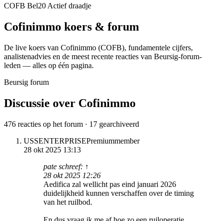
COFB
Bel20
Actief draadje
Cofinimmo
koers & forum
De live koers van Cofinimmo
(COFB)
, fundamentele cijfers,
analisten­advies en de meest recente reacties van Beursig-forum-
leden — alles op één pagina.
Beursig forum
Discussie over Cofinimmo
476 reacties op het forum · 17 gearchiveerd
USSENTERPRISE
Premiummember
28 okt 2025 13:13
pate schreef: ↑
28 okt 2025 12:26
Aedifica zal wellicht pas eind januari 2026
duidelijkheid kunnen verschaffen over de timing
van het ruilbod.
En dus vraag ik me af hoe zo een ruiloperatie