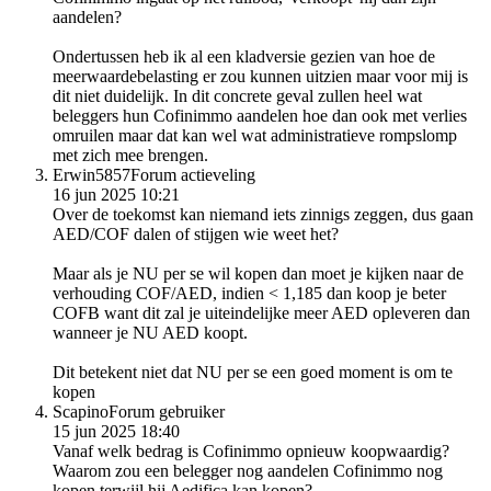
aandelen?
Ondertussen heb ik al een kladversie gezien van hoe de
meerwaardebelasting er zou kunnen uitzien maar voor mij is
dit niet duidelijk. In dit concrete geval zullen heel wat
beleggers hun Cofinimmo aandelen hoe dan ook met verlies
omruilen maar dat kan wel wat administratieve rompslomp
met zich mee brengen.
Erwin5857
Forum actieveling
16 jun 2025 10:21
Over de toekomst kan niemand iets zinnigs zeggen, dus gaan
AED/COF dalen of stijgen wie weet het?
Maar als je NU per se wil kopen dan moet je kijken naar de
verhouding COF/AED, indien < 1,185 dan koop je beter
COFB want dit zal je uiteindelijke meer AED opleveren dan
wanneer je NU AED koopt.
Dit betekent niet dat NU per se een goed moment is om te
kopen
Scapino
Forum gebruiker
15 jun 2025 18:40
Vanaf welk bedrag is Cofinimmo opnieuw koopwaardig?
Waarom zou een belegger nog aandelen Cofinimmo nog
kopen terwijl hij Aedifica kan kopen?