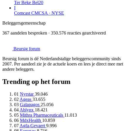
Ter Beke
Bel20
I
Comcast
CMCSA · NYSE
Beleggersgemeenschap
367 aandelen besproken · 350.576 reacties gearchiveerd
Beursig
forum
Beursig forum is dé Nederlandstalige beleggerscommunity sinds
2007. Per aandeel zie je de actuele koers en lees je direct mee met
andere beleggers.
Trending op het forum
01
Nyrstar
39.046
02
Ageas
33.655
03
Galapagos
25.056
04
Ablynx
18.421
05
Mithra Pharmaceuticals
11.013
06
MdxHealth
10.859
07
Agfa-Gevaert
9.996
08
Euronav
8.716