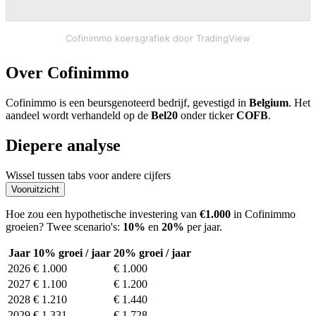
Cofinimmo koersgrafiek door TradingView
Over Cofinimmo
Cofinimmo is een beursgenoteerd bedrijf, gevestigd in
Belgium
. Het
aandeel wordt verhandeld op de
Bel20
onder ticker
COFB
.
Diepere analyse
Wissel tussen tabs voor andere cijfers
Vooruitzicht
Hoe zou een hypothetische investering van
€1.000
in Cofinimmo
groeien? Twee scenario's:
10%
en
20%
per jaar.
Jaar
10% groei / jaar
20% groei / jaar
2026
€ 1.000
€ 1.000
2027
€ 1.100
€ 1.200
2028
€ 1.210
€ 1.440
2029
€ 1.331
€ 1.728