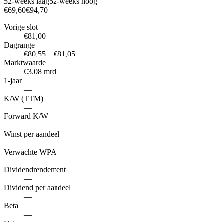
52-weeks laag
52-weeks hoog
€69,60
€94,70
Vorige slot
€81,00
Dagrange
€80,55 – €81,05
Marktwaarde
€3.08 mrd
1-jaar
—
K/W (TTM)
—
Forward K/W
—
Winst per aandeel
—
Verwachte WPA
—
Dividendrendement
—
Dividend per aandeel
—
Beta
—