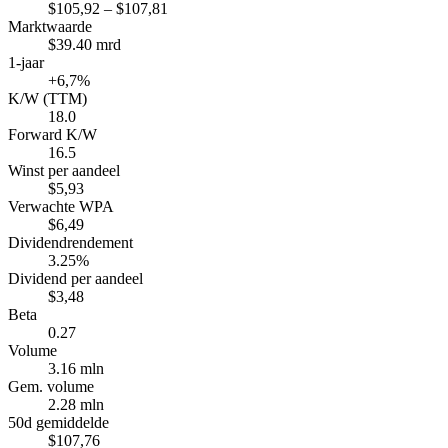
$105,92 – $107,81
Marktwaarde
$39.40 mrd
1-jaar
+6,7%
K/W (TTM)
18.0
Forward K/W
16.5
Winst per aandeel
$5,93
Verwachte WPA
$6,49
Dividendrendement
3.25%
Dividend per aandeel
$3,48
Beta
0.27
Volume
3.16 mln
Gem. volume
2.28 mln
50d gemiddelde
$107,76