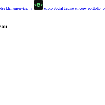
se klantenservice.
→
eToro
Social trading en copy-portfolio, p
son