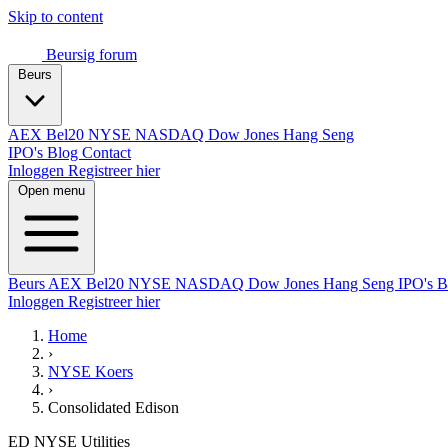
Skip to content
Beursig
forum
Beurs
AEX
Bel20
NYSE
NASDAQ
Dow Jones
Hang Seng
IPO's
Blog
Contact
Inloggen
Registreer hier
Open menu
Beurs
AEX
Bel20
NYSE
NASDAQ
Dow Jones
Hang Seng
IPO's
B
Inloggen
Registreer hier
Home
›
NYSE Koers
›
Consolidated Edison
ED
NYSE
Utilities