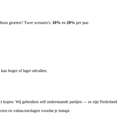
ison groeien? Twee scenario's:
10%
en
20%
per jaar.
kan hoger of lager uitvallen.
t kopen. Wij gebruiken zelf onderstaande partijen — ze zijn Nederlands
rzen en valuta-toeslagen voordat je instapt.