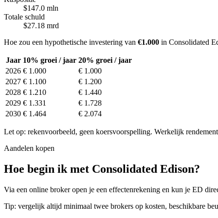
$147.0 mln
Totale schuld
$27.18 mrd
Hoe zou een hypothetische investering van
€1.000
in Consolidated Ed
Jaar
10% groei / jaar
20% groei / jaar
2026
€ 1.000
€ 1.000
2027
€ 1.100
€ 1.200
2028
€ 1.210
€ 1.440
2029
€ 1.331
€ 1.728
2030
€ 1.464
€ 2.074
Let op: rekenvoorbeeld, geen koersvoorspelling. Werkelijk rendement 
Aandelen kopen
Hoe begin ik met Consolidated Edison?
Via een online broker open je een effectenrekening en kun je ED direc
Tip: vergelijk altijd minimaal twee brokers op kosten, beschikbare beu