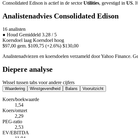
Consolidated Edison is actief in de sector
Utilities
, gevestigd in
US
. 
Analistenadvies Consolidated Edison
16 analisten
●
Houd
Gemiddeld 3.28 / 5
Koersdoel laag
Koersdoel hoog
$97,00
gem. $109,75
(+2.6%)
$130,00
Analistenadviezen en koersdoelen verzameld door Yahoo Finance. Gee
Diepere analyse
Wissel tussen tabs voor andere cijfers
Waardering
Winstgevendheid
Balans
Vooruitzicht
Koers/boekwaarde
1,54
Koers/omzet
2,29
PEG-ratio
2,53
EV/EBITDA