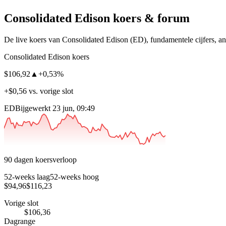
Consolidated Edison
koers & forum
De live koers van Consolidated Edison
(ED)
, fundamentele cijfers, a
Consolidated Edison koers
$106,92
▲
+0,53%
+$0,56 vs. vorige slot
ED
Bijgewerkt 23 jun, 09:49
90 dagen koersverloop
52-weeks laag
52-weeks hoog
$94,96
$116,23
Vorige slot
$106,36
Dagrange