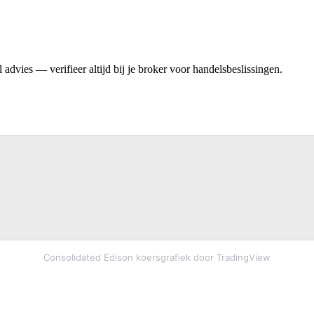
advies — verifieer altijd bij je broker voor handelsbeslissingen.
Consolidated Edison koersgrafiek door TradingView