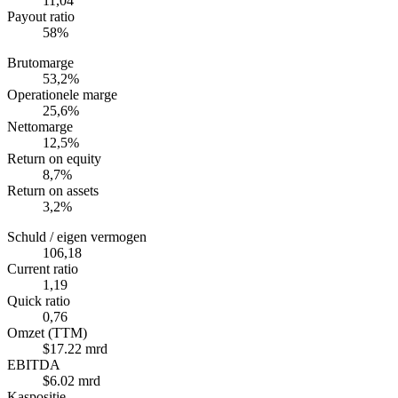
11,04
Payout ratio
58%
Brutomarge
53,2%
Operationele marge
25,6%
Nettomarge
12,5%
Return on equity
8,7%
Return on assets
3,2%
Schuld / eigen vermogen
106,18
Current ratio
1,19
Quick ratio
0,76
Omzet (TTM)
$17.22 mrd
EBITDA
$6.02 mrd
Kaspositie