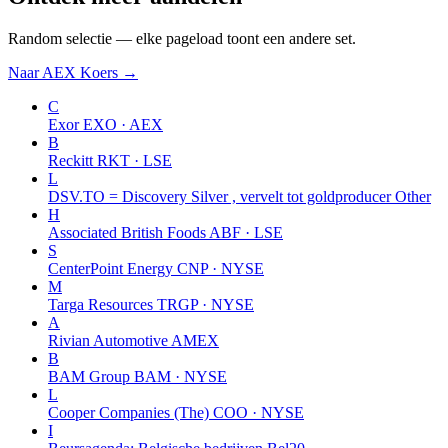
Random selectie — elke pageload toont een andere set.
Naar AEX Koers →
C
Exor
EXO · AEX
B
Reckitt
RKT · LSE
L
DSV.TO = Discovery Silver , vervelt tot goldproducer
Other
H
Associated British Foods
ABF · LSE
S
CenterPoint Energy
CNP · NYSE
M
Targa Resources
TRGP · NYSE
A
Rivian Automotive
AMEX
B
BAM Group
BAM · NYSE
L
Cooper Companies (The)
COO · NYSE
I