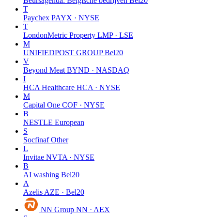
Beursagenda: Belgische bedrijven
Bel20
T
Paychex
PAYX · NYSE
T
LondonMetric Property
LMP · LSE
M
UNIFIEDPOST GROUP
Bel20
V
Beyond Meat
BYND · NASDAQ
I
HCA Healthcare
HCA · NYSE
M
Capital One
COF · NYSE
B
NESTLE
European
S
Socfinaf
Other
L
Invitae
NVTA · NYSE
B
AI washing
Bel20
A
Azelis
AZE · Bel20
NN Group
NN · AEX