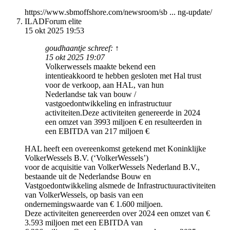
https://www.sbmoffshore.com/newsroom/sb ... ng-update/
ILAD
Forum elite
15 okt 2025 19:53
goudhaantje schreef: ↑
15 okt 2025 19:07
Volkerwessels maakte bekend een
intentieakkoord te hebben gesloten met Hal trust
voor de verkoop, aan HAL, van hun
Nederlandse tak van bouw /
vastgoedontwikkeling en infrastructuur
activiteiten.Deze activiteiten genereerde in 2024
een omzet van 3993 miljoen € en resulteerden in
een EBITDA van 217 miljoen €
HAL heeft een overeenkomst getekend met Koninklijke
VolkerWessels B.V. (‘VolkerWessels’)
voor de acquisitie van VolkerWessels Nederland B.V.,
bestaande uit de Nederlandse Bouw en
Vastgoedontwikkeling alsmede de Infrastructuuractiviteiten
van VolkerWessels, op basis van een
ondernemingswaarde van € 1.600 miljoen.
Deze activiteiten genereerden over 2024 een omzet van €
3.593 miljoen met een EBITDA van