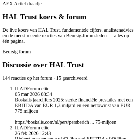
AEX
Actief draadje
HAL Trust
koers & forum
De live koers van HAL Trust, fundamentele cijfers, analisten­advies
en de meest recente reacties van Beursig-forum-leden — alles op
één pagina.
Beursig forum
Discussie over HAL Trust
144 reacties op het forum · 15 gearchiveerd
ILAD
Forum elite
05 mar 2026 08:34
Boskalis jaarcijfers 2025: sterke financiële prestaties met een
EBITDA van EUR 1,3 miljard en een nettowinst van EUR
775 miljoen
https://boskalis.com/nl/pers/persberich ... 75-miljoen
ILAD
Forum elite
26 feb 2026 12:43
Highest-ever revenue of €7.2bn and EBITDA of €638m;