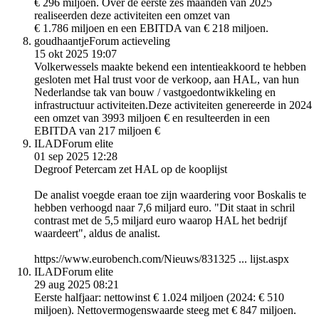
€ 296 miljoen. Over de eerste zes maanden van 2025
realiseerden deze activiteiten een omzet van
€ 1.786 miljoen en een EBITDA van € 218 miljoen.
goudhaantje
Forum actieveling
15 okt 2025 19:07
Volkerwessels maakte bekend een intentieakkoord te hebben
gesloten met Hal trust voor de verkoop, aan HAL, van hun
Nederlandse tak van bouw / vastgoedontwikkeling en
infrastructuur activiteiten.Deze activiteiten genereerde in 2024
een omzet van 3993 miljoen € en resulteerden in een
EBITDA van 217 miljoen €
ILAD
Forum elite
01 sep 2025 12:28
Degroof Petercam zet HAL op de kooplijst
De analist voegde eraan toe zijn waardering voor Boskalis te
hebben verhoogd naar 7,6 miljard euro. "Dit staat in schril
contrast met de 5,5 miljard euro waarop HAL het bedrijf
waardeert", aldus de analist.
https://www.eurobench.com/Nieuws/831325 ... lijst.aspx
ILAD
Forum elite
29 aug 2025 08:21
Eerste halfjaar: nettowinst € 1.024 miljoen (2024: € 510
miljoen). Nettovermogenswaarde steeg met € 847 miljoen.