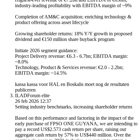
industry-leading profitability with EBITDA margin of ~9%
Completion of AM&C acquisition; enriching technology &
product offering across asset lifecycle
Growing shareholder returns: 18% Y/Y growth in proposed
dividend and €150 million share buyback program
Initiate 2026 segment guidance:
Project Delivery revenue: €6.3 - 6.7bn; EBITDA margin:
~8.0%
Technology, Product & Services revenue: €2.0 - 2.2bn;
EBITDA margin: ~14.5%
kassa kassa voor HAL en Boskalis moet nog de resultaten
publiceren
ILAD
Forum elite
26 feb 2026 12:37
Setting industry benchmarks, increasing shareholder returns
Based on this performance and factoring in the impact of the
early purchase of FPSO ONE GUYANA, we are intending to
pay a record US$2.573 cash return per share, raising our
aggregate cash return by 57% to US$440 million. Over the