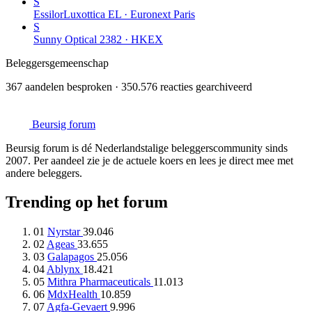
S
EssilorLuxottica
EL · Euronext Paris
S
Sunny Optical
2382 · HKEX
Beleggersgemeenschap
367 aandelen besproken · 350.576 reacties gearchiveerd
Beursig
forum
Beursig forum is dé Nederlandstalige beleggerscommunity sinds
2007. Per aandeel zie je de actuele koers en lees je direct mee met
andere beleggers.
Trending op het forum
01
Nyrstar
39.046
02
Ageas
33.655
03
Galapagos
25.056
04
Ablynx
18.421
05
Mithra Pharmaceuticals
11.013
06
MdxHealth
10.859
07
Agfa-Gevaert
9.996