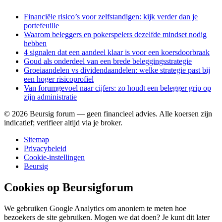
Financiële risico’s voor zelfstandigen: kijk verder dan je
portefeuille
Waarom beleggers en pokerspelers dezelfde mindset nodig
hebben
4 signalen dat een aandeel klaar is voor een koersdoorbraak
Goud als onderdeel van een brede beleggingsstrategie
Groeiaandelen vs dividendaandelen: welke strategie past bij
een hoger risicoprofiel
Van forumgevoel naar cijfers: zo houdt een belegger grip op
zijn administratie
©
2026
Beursig forum — geen financieel advies. Alle koersen zijn
indicatief; verifieer altijd via je broker.
Sitemap
Privacybeleid
Cookie-instellingen
Beursig
Cookies op Beursigforum
We gebruiken Google Analytics om anoniem te meten hoe
bezoekers de site gebruiken. Mogen we dat doen? Je kunt dit later