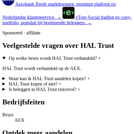
Saxobank
Brede markttoegang, premium platform en
Nederlandse klantenservice.
→
eToro
Social trading en copy-
portfolio, populair bij beginnende beleggers.
→
Sponsored · affiliate
Veelgestelde vragen over HAL Trust
Op welke beurs wordt HAL Trust verhandeld?
+
HAL Trust wordt verhandeld op de AEX.
Waar kan ik HAL Trust aandelen kopen?
+
HAL Trust kopen of niet?
+
Is beleggen in HAL Trust risicovol?
+
Bedrijfsfeiten
Beurs
AEX
Ontdek meer aandelen