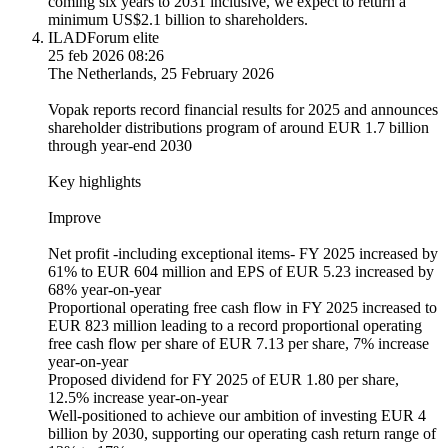
coming six years to 2031 inclusive, we expect to return a
minimum US$2.1 billion to shareholders.
ILAD
Forum elite
25 feb 2026 08:26
The Netherlands, 25 February 2026
Vopak reports record financial results for 2025 and announces
shareholder distributions program of around EUR 1.7 billion
through year-end 2030
Key highlights
Improve
Net profit -including exceptional items- FY 2025 increased by
61% to EUR 604 million and EPS of EUR 5.23 increased by
68% year-on-year
Proportional operating free cash flow in FY 2025 increased to
EUR 823 million leading to a record proportional operating
free cash flow per share of EUR 7.13 per share, 7% increase
year-on-year
Proposed dividend for FY 2025 of EUR 1.80 per share,
12.5% increase year-on-year
Well-positioned to achieve our ambition of investing EUR 4
billion by 2030, supporting our operating cash return range of