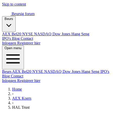
Skip to content
Beursig
forum
Beurs
AEX
Bel20
NYSE
NASDAQ
Dow Jones
Hang Seng
IPO's
Blog
Contact
Inloggen
Registreer hier
Open menu
Beurs
AEX
Bel20
NYSE
NASDAQ
Dow Jones
Hang Seng
IPO's
Blog
Contact
Inloggen
Registreer hier
Home
›
AEX Koers
›
HAL Trust