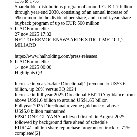
13% to 17%
Shareholder distributions program of around EUR 1.7 billion
through year-end 2030, consisting of an annual increase of
5% or more in the dividend per share, and a multi-year share
buyback program of up to EUR 500 million
ILAD
Forum elite
27 nov 2025 17:32
NETTOVERMOGENSWAARDE STĲGT MET € 1,2
MILJARD
https://www.halholding.com/press-releases
ILAD
Forum elite
14 nov 2025 00:00
Highlights Q3
Increase in year-to-date Directional[1] revenue to US$3.6
billion, up 26% versus 3Q 2024
Increase in full year 2025 Directional EBITDA guidance from
above US$1.6 billion to around US$1.65 billion
Full year 2025 Directional revenue guidance of above
US$5.0 billion maintained
FPSO ONE GUYANA achieved first oil in August 2025
followed by background flare ahead of schedule
EUR141 million share repurchase program on track, c. 71%
completed[2]