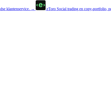
se klantenservice.
→
eToro
Social trading en copy-portfolio, p