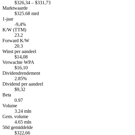
$326,34 – $331,73
Marktwaarde
$325.68 mrd
1-jaar
-9,4%
K/W (TTM)
23.2
Forward K/W
20.3
Winst per aandeel
$14,08
Verwachte WPA
$16,10
Dividendrendement
2.85%
Dividend per aandeel
$9,32
Beta
0.97
Volume
3.24 mln
Gem. volume
4.65 mln
50d gemiddelde
$322,66