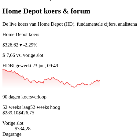
Home Depot
koers & forum
De live koers van Home Depot
(HD)
, fundamentele cijfers, analiste
Home Depot koers
$326,62
▼
-2,29%
$-7,66 vs. vorige slot
HD
Bijgewerkt 23 jun, 09:49
90 dagen koersverloop
52-weeks laag
52-weeks hoog
$289,10
$426,75
Vorige slot
$334,28
Dagrange