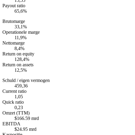
15,55
Payout ratio
65,6%
Brutomarge
33,1%
Operationele marge
11,9%
Nettomarge
8,4%
Return on equity
128,4%
Return on assets
12,5%
Schuld / eigen vermogen
459,36
Current ratio
1,05
Quick ratio
0,23
Omzet (TTM)
$166.59 mrd
EBITDA
$24.95 mrd
Kaspositie