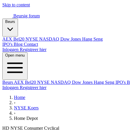
Skip to content
Beursig
forum
Beurs
AEX
Bel20
NYSE
NASDAQ
Dow Jones
Hang Seng
IPO's
Blog
Contact
Inloggen
Registreer hier
Open menu
Beurs
AEX
Bel20
NYSE
NASDAQ
Dow Jones
Hang Seng
IPO's
B
Inloggen
Registreer hier
Home
›
NYSE Koers
›
Home Depot
HD
NYSE
Consumer Cyclical