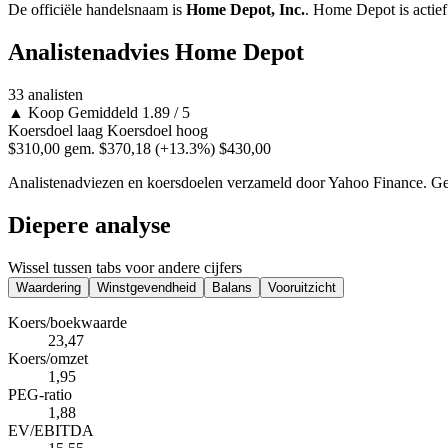
De officiële handelsnaam is
Home Depot, Inc.
. Home Depot is actief
Analistenadvies Home Depot
33 analisten
▲
Koop
Gemiddeld 1.89 / 5
Koersdoel laag
Koersdoel hoog
$310,00
gem. $370,18
(+13.3%)
$430,00
Analistenadviezen en koersdoelen verzameld door Yahoo Finance. Gee
Diepere analyse
Wissel tussen tabs voor andere cijfers
Waardering
Winstgevendheid
Balans
Vooruitzicht
Koers/boekwaarde
23,47
Koers/omzet
1,95
PEG-ratio
1,88
EV/EBITDA