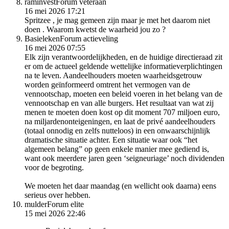
raminvest
Forum veteraan
16 mei 2026 17:21
Spritzee , je mag gemeen zijn maar je met het daarom niet
doen . Waarom kwetst de waarheid jou zo ?
Basieleken
Forum actieveling
16 mei 2026 07:55
Elk zijn verantwoordelijkheden, en de huidige directieraad zit
er om de actueel geldende wettelijke informatieverplichtingen
na te leven. Aandeelhouders moeten waarheidsgetrouw
worden geïnformeerd omtrent het vermogen van de
vennootschap, moeten een beleid voeren in het belang van de
vennootschap en van alle burgers. Het resultaat van wat zij
menen te moeten doen kost op dit moment 707 miljoen euro,
na miljardenonteigeningen, en laat de privé aandeelhouders
(totaal onnodig en zelfs nutteloos) in een onwaarschijnlijk
dramatische situatie achter. Een situatie waar ook “het
algemeen belang” op geen enkele manier mee gediend is,
want ook meerdere jaren geen ‘seigneuriage’ noch dividenden
voor de begroting.
We moeten het daar maandag (en wellicht ook daarna) eens
serieus over hebben.
mulder
Forum elite
15 mei 2026 22:46