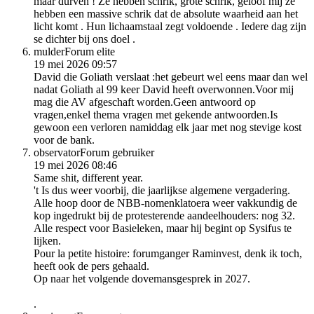
maar durven ! Ze hebben schrik, grote schrik, geloof mij ze
hebben een massive schrik dat de absolute waarheid aan het
licht komt . Hun lichaamstaal zegt voldoende . Iedere dag zijn
se dichter bij ons doel .
mulder
Forum elite
19 mei 2026 09:57
David die Goliath verslaat :het gebeurt wel eens maar dan wel
nadat Goliath al 99 keer David heeft overwonnen.Voor mij
mag die AV afgeschaft worden.Geen antwoord op
vragen,enkel thema vragen met gekende antwoorden.Is
gewoon een verloren namiddag elk jaar met nog stevige kost
voor de bank.
observator
Forum gebruiker
19 mei 2026 08:46
Same shit, different year.
't Is dus weer voorbij, die jaarlijkse algemene vergadering.
Alle hoop door de NBB-nomenklatoera weer vakkundig de
kop ingedrukt bij de protesterende aandeelhouders: nog 32.
Alle respect voor Basieleken, maar hij begint op Sysifus te
lijken.
Pour la petite histoire: forumganger Raminvest, denk ik toch,
heeft ook de pers gehaald.
Op naar het volgende dovemansgesprek in 2027.
.