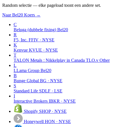
Random selectie — elke pageload toont een andere set.
Naar Bel20 Koers →
C
Beluga (dubbele fixing)
Bel20
R
F5, Inc.
FFIV · NYSE
K
Kenvue
KVUE · NYSE
T
TALON Metals : Nikkelplay in Canada TLO.v
Other
L
LLama Group
Bel20
B
Bunge Global
BG · NYSE
S
Standard Life
SDLF · LSE
I
Interactive Brokers
IBKR · NYSE
Shopify
SHOP · NYSE
Honeywell
HON · NYSE