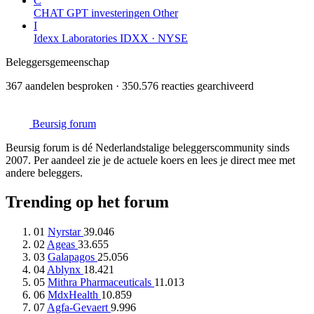
C
CHAT GPT investeringen
Other
I
Idexx Laboratories
IDXX · NYSE
Beleggersgemeenschap
367 aandelen besproken · 350.576 reacties gearchiveerd
Beursig
forum
Beursig forum is dé Nederlandstalige beleggerscommunity sinds
2007. Per aandeel zie je de actuele koers en lees je direct mee met
andere beleggers.
Trending op het forum
01
Nyrstar
39.046
02
Ageas
33.655
03
Galapagos
25.056
04
Ablynx
18.421
05
Mithra Pharmaceuticals
11.013
06
MdxHealth
10.859
07
Agfa-Gevaert
9.996