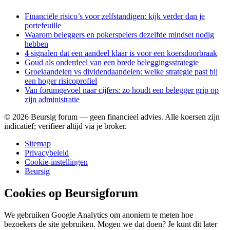
Financiële risico’s voor zelfstandigen: kijk verder dan je
portefeuille
Waarom beleggers en pokerspelers dezelfde mindset nodig
hebben
4 signalen dat een aandeel klaar is voor een koersdoorbraak
Goud als onderdeel van een brede beleggingsstrategie
Groeiaandelen vs dividendaandelen: welke strategie past bij
een hoger risicoprofiel
Van forumgevoel naar cijfers: zo houdt een belegger grip op
zijn administratie
©
2026
Beursig forum — geen financieel advies. Alle koersen zijn
indicatief; verifieer altijd via je broker.
Sitemap
Privacybeleid
Cookie-instellingen
Beursig
Cookies op Beursigforum
We gebruiken Google Analytics om anoniem te meten hoe
bezoekers de site gebruiken. Mogen we dat doen? Je kunt dit later