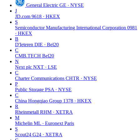
General Electric
GE · NYSE
J
JD.com
9618 · HKEX
S
Semiconductor Manufacturing International Corporation
0981
· HKEX
B
D'Ieteren
DIE · Bel20
C
CMB.TECH
Bel20
N
Next plc
NXT · LSE
C
Charter Communications
CHTR · NYSE
P
Public Storage
PSA · NYSE
C
China Hongqiao Group
1378 · HKEX
R
Rheinmetall
RHM · XETRA
M
Michelin
ML · Euronext Paris
S
Scout24
G24 · XETRA