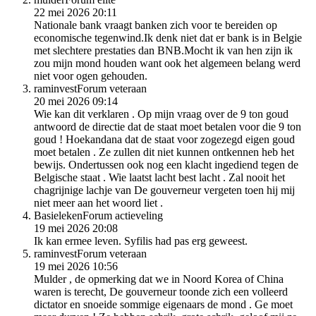
22 mei 2026 20:11
Nationale bank vraagt banken zich voor te bereiden op
economische tegenwind.Ik denk niet dat er bank is in Belgie
met slechtere prestaties dan BNB.Mocht ik van hen zijn ik
zou mijn mond houden want ook het algemeen belang werd
niet voor ogen gehouden.
raminvest
Forum veteraan
20 mei 2026 09:14
Wie kan dit verklaren . Op mijn vraag over de 9 ton goud
antwoord de directie dat de staat moet betalen voor die 9 ton
goud ! Hoekandana dat de staat voor zogezegd eigen goud
moet betalen . Ze zullen dit niet kunnen ontkennen heb het
bewijs. Ondertussen ook nog een klacht ingediend tegen de
Belgische staat . Wie laatst lacht best lacht . Zal nooit het
chagrijnige lachje van De gouverneur vergeten toen hij mij
niet meer aan het woord liet .
Basieleken
Forum actieveling
19 mei 2026 20:08
Ik kan ermee leven. Syfilis had pas erg geweest.
raminvest
Forum veteraan
19 mei 2026 10:56
Mulder , de opmerking dat we in Noord Korea of China
waren is terecht, De gouverneur toonde zich een volleerd
dictator en snoeide sommige eigenaars de mond . Ge moet