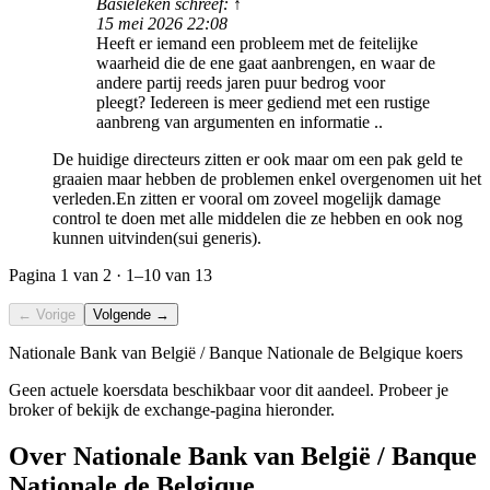
Basieleken schreef: ↑
15 mei 2026 22:08
Heeft er iemand een probleem met de feitelijke
waarheid die de ene gaat aanbrengen, en waar de
andere partij reeds jaren puur bedrog voor
pleegt? Iedereen is meer gediend met een rustige
aanbreng van argumenten en informatie ..
De huidige directeurs zitten er ook maar om een pak geld te
graaien maar hebben de problemen enkel overgenomen uit het
verleden.En zitten er vooral om zoveel mogelijk damage
control te doen met alle middelen die ze hebben en ook nog
kunnen uitvinden(sui generis).
Pagina
1
van 2 ·
1–10
van 13
← Vorige
Volgende →
Nationale Bank van België / Banque Nationale de Belgique koers
Geen actuele koersdata beschikbaar voor dit aandeel. Probeer je
broker of bekijk de exchange-pagina hieronder.
Over Nationale Bank van België / Banque
Nationale de Belgique