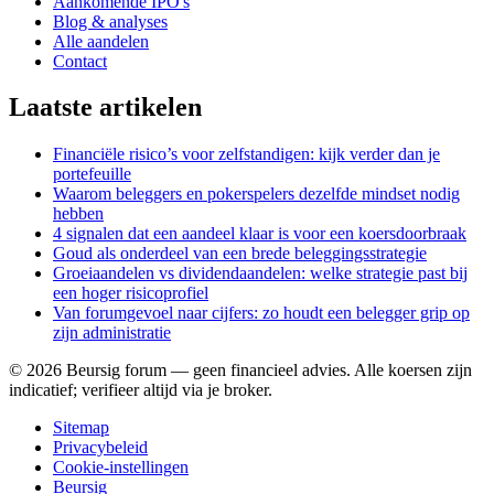
Aankomende IPO's
Blog & analyses
Alle aandelen
Contact
Laatste artikelen
Financiële risico’s voor zelfstandigen: kijk verder dan je
portefeuille
Waarom beleggers en pokerspelers dezelfde mindset nodig
hebben
4 signalen dat een aandeel klaar is voor een koersdoorbraak
Goud als onderdeel van een brede beleggingsstrategie
Groeiaandelen vs dividendaandelen: welke strategie past bij
een hoger risicoprofiel
Van forumgevoel naar cijfers: zo houdt een belegger grip op
zijn administratie
©
2026
Beursig forum — geen financieel advies. Alle koersen zijn
indicatief; verifieer altijd via je broker.
Sitemap
Privacybeleid
Cookie-instellingen
Beursig