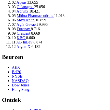
02
Ageas
33.655
03
Galapagos
25.056
04
Ablynx
18.421
05
Mithra Pharmaceuticals
11.013
06
MdxHealth
10.859
07
Agfa-Gevaert
9.996
08
Euronav
8.716
09
Crescent
8.669
10
KBC
8.660
11
AB InBev
6.874
12
Argen-X
6.185
Beurzen
AEX
Bel20
NYSE
NASDAQ
Dow Jones
Hang Seng
Ontdek