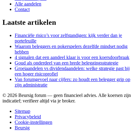
Alle aandelen
Contact
Laatste artikelen
Financiële risico’s voor zelfstandigen: kijk verder dan je
portefeuille
Waarom beleggers en pokerspelers dezelfde mindset nodig
hebben
4 signalen dat een aandeel klaar is voor een koersdoorbraak
Goud als onderdeel van een brede beleggingsstrategie
Groeiaandelen vs dividendaandelen: welke strategie past bij
een hoger risicoprofiel
Van forumgevoel naar cijfers: zo houdt een belegger grip op
zijn administratie
©
2026
Beursig forum — geen financieel advies. Alle koersen zijn
indicatief; verifieer altijd via je broker.
Sitemap
Privacybeleid
Cookie-instellingen
Beursig