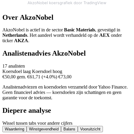
AkzoNobel koersgrafiek door TradingView
Over AkzoNobel
AkzoNobel is actief in de sector
Basic Materials
, gevestigd in
Netherlands
. Het aandeel wordt verhandeld op de
AEX
onder
ticker
AKZA
.
Analistenadvies AkzoNobel
17 analisten
Koersdoel laag
Koersdoel hoog
€50,00
gem. €61,71
(+4.0%)
€73,00
Analistenadviezen en koersdoelen verzameld door Yahoo Finance.
Geen financieel advies — koersdoelen zijn schattingen en geen
garantie voor de toekomst.
Diepere analyse
Wissel tussen tabs voor andere cijfers
Waardering
Winstgevendheid
Balans
Vooruitzicht