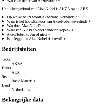
Wat is de ticker van AkzoNobel?
+
Het tickersymbool van AkzoNobel is AKZA op de AEX.
Op welke beurs wordt AkzoNobel verhandeld?
+
Waar is het hoofdkantoor van AkzoNobel gevestigd?
+
Wat doet AkzoNobel?
+
Waar kan ik AkzoNobel aandelen kopen?
+
AkzoNobel kopen of niet?
+
Is beleggen in AkzoNobel risicovol?
+
Bedrijfsfeiten
Ticker
AKZA
Beurs
AEX
Sector
Basic Materials
Land
Netherlands
Belangrijke data