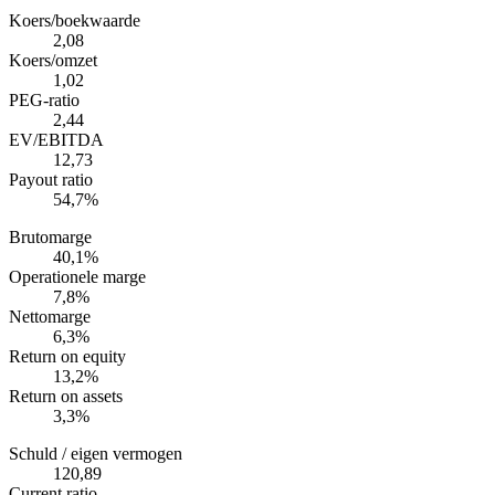
Koers/boekwaarde
2,08
Koers/omzet
1,02
PEG-ratio
2,44
EV/EBITDA
12,73
Payout ratio
54,7%
Brutomarge
40,1%
Operationele marge
7,8%
Nettomarge
6,3%
Return on equity
13,2%
Return on assets
3,3%
Schuld / eigen vermogen
120,89
Current ratio