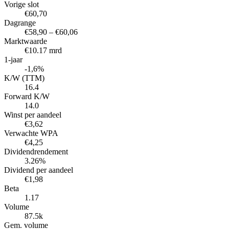
Vorige slot
€60,70
Dagrange
€58,90 – €60,06
Marktwaarde
€10.17 mrd
1-jaar
-1,6%
K/W (TTM)
16.4
Forward K/W
14.0
Winst per aandeel
€3,62
Verwachte WPA
€4,25
Dividendrendement
3.26%
Dividend per aandeel
€1,98
Beta
1.17
Volume
87.5k
Gem. volume