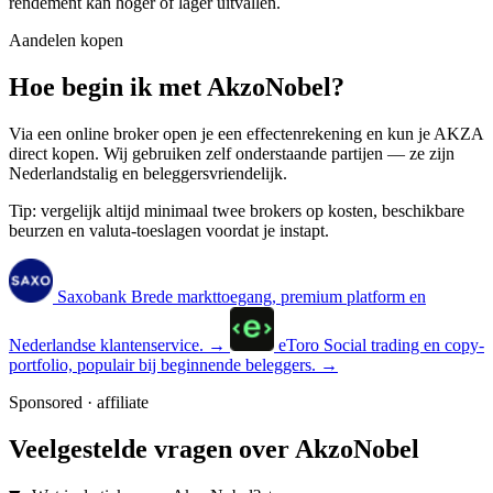
rendement kan hoger of lager uitvallen.
Aandelen kopen
Hoe begin ik met AkzoNobel?
Via een online broker open je een effectenrekening en kun je AKZA
direct kopen. Wij gebruiken zelf onderstaande partijen — ze zijn
Nederlandstalig en beleggersvriendelijk.
Tip: vergelijk altijd minimaal twee brokers op kosten, beschikbare
beurzen en valuta-toeslagen voordat je instapt.
Saxobank
Brede markttoegang, premium platform en
Nederlandse klantenservice.
→
eToro
Social trading en copy-
portfolio, populair bij beginnende beleggers.
→
Sponsored · affiliate
Veelgestelde vragen over AkzoNobel