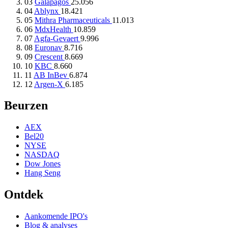
03
Galapagos
25.056
04
Ablynx
18.421
05
Mithra Pharmaceuticals
11.013
06
MdxHealth
10.859
07
Agfa-Gevaert
9.996
08
Euronav
8.716
09
Crescent
8.669
10
KBC
8.660
11
AB InBev
6.874
12
Argen-X
6.185
Beurzen
AEX
Bel20
NYSE
NASDAQ
Dow Jones
Hang Seng
Ontdek
Aankomende IPO's
Blog & analyses