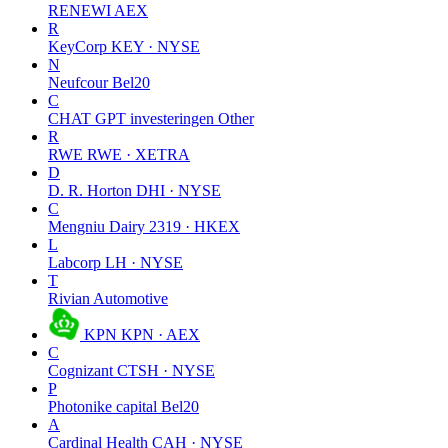
RENEWI
AEX
R
KeyCorp
KEY · NYSE
N
Neufcour
Bel20
C
CHAT GPT investeringen
Other
R
RWE
RWE · XETRA
D
D. R. Horton
DHI · NYSE
C
Mengniu Dairy
2319 · HKEX
L
Labcorp
LH · NYSE
T
Rivian Automotive
KPN
KPN · AEX
C
Cognizant
CTSH · NYSE
P
Photonike capital
Bel20
A
Cardinal Health
CAH · NYSE