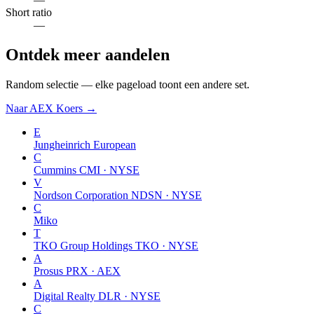
Short ratio
—
Ontdek meer aandelen
Random selectie — elke pageload toont een andere set.
Naar AEX Koers →
E
Jungheinrich
European
C
Cummins
CMI · NYSE
V
Nordson Corporation
NDSN · NYSE
C
Miko
T
TKO Group Holdings
TKO · NYSE
A
Prosus
PRX · AEX
A
Digital Realty
DLR · NYSE
C