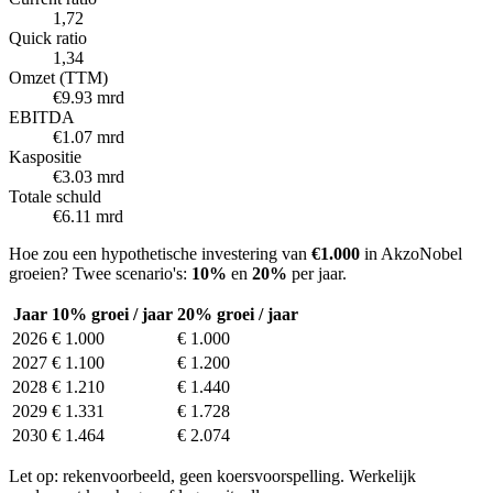
1,72
Quick ratio
1,34
Omzet (TTM)
€9.93 mrd
EBITDA
€1.07 mrd
Kaspositie
€3.03 mrd
Totale schuld
€6.11 mrd
Hoe zou een hypothetische investering van
€1.000
in AkzoNobel
groeien? Twee scenario's:
10%
en
20%
per jaar.
Jaar
10% groei / jaar
20% groei / jaar
2026
€ 1.000
€ 1.000
2027
€ 1.100
€ 1.200
2028
€ 1.210
€ 1.440
2029
€ 1.331
€ 1.728
2030
€ 1.464
€ 2.074
Let op: rekenvoorbeeld, geen koersvoorspelling. Werkelijk