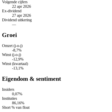
Volgende cijfers
22 apr 2026
Ex-dividend
27 apr 2026
Dividend uitkering
—
Groei
Omzet (j-o-j)
-8,7%
Winst (j-o-j)
-12,9%
Winst (kwartaal)
-13,1%
Eigendom & sentiment
Insiders
0,07%
Instituties
86,16%
Short % van float
—