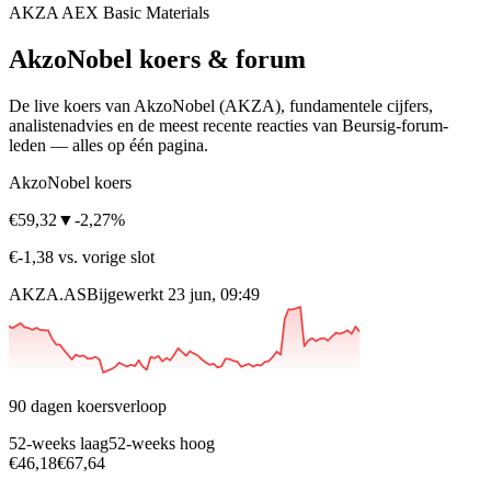
AKZA
AEX
Basic Materials
AkzoNobel
koers & forum
De live koers van AkzoNobel
(AKZA)
, fundamentele cijfers,
analisten­advies en de meest recente reacties van Beursig-forum-
leden — alles op één pagina.
AkzoNobel koers
€59,32
▼
-2,27%
€-1,38 vs. vorige slot
AKZA.AS
Bijgewerkt 23 jun, 09:49
90 dagen koersverloop
52-weeks laag
52-weeks hoog
€46,18
€67,64