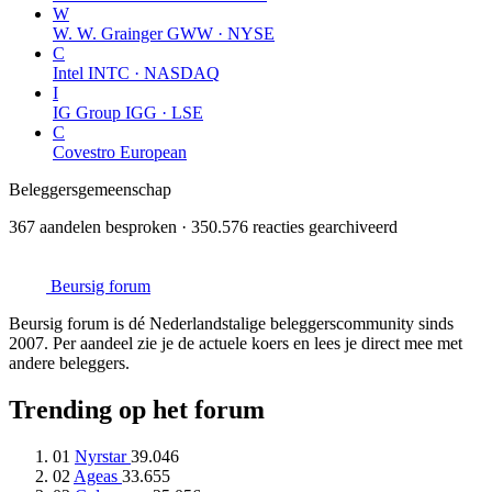
W
W. W. Grainger
GWW · NYSE
C
Intel
INTC · NASDAQ
I
IG Group
IGG · LSE
C
Covestro
European
Beleggersgemeenschap
367 aandelen besproken · 350.576 reacties gearchiveerd
Beursig
forum
Beursig forum is dé Nederlandstalige beleggerscommunity sinds
2007. Per aandeel zie je de actuele koers en lees je direct mee met
andere beleggers.
Trending op het forum
01
Nyrstar
39.046
02
Ageas
33.655