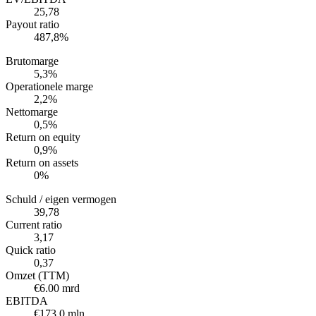
25,78
Payout ratio
487,8%
Brutomarge
5,3%
Operationele marge
2,2%
Nettomarge
0,5%
Return on equity
0,9%
Return on assets
0%
Schuld / eigen vermogen
39,78
Current ratio
3,17
Quick ratio
0,37
Omzet (TTM)
€6.00 mrd
EBITDA
€173.0 mln