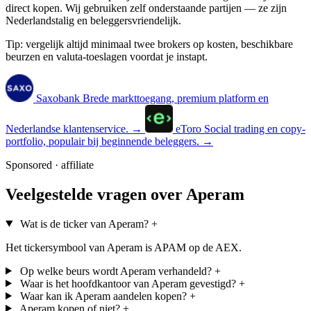
direct kopen. Wij gebruiken zelf onderstaande partijen — ze zijn
Nederlandstalig en beleggersvriendelijk.
Tip: vergelijk altijd minimaal twee brokers op kosten, beschikbare
beurzen en valuta-toeslagen voordat je instapt.
Saxobank
Brede markttoegang, premium platform en
Nederlandse klantenservice.
→
eToro
Social trading en copy-
portfolio, populair bij beginnende beleggers.
→
Sponsored · affiliate
Veelgestelde vragen over Aperam
Wat is de ticker van Aperam?
+
Het tickersymbool van Aperam is APAM op de AEX.
Op welke beurs wordt Aperam verhandeld?
+
Waar is het hoofdkantoor van Aperam gevestigd?
+
Waar kan ik Aperam aandelen kopen?
+
Aperam kopen of niet?
+