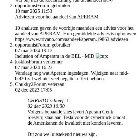
opportunist
Forum gebruiker
10 mar 2025 11:53
Adviezen voor het aandeel van APERAM
10 analisten gaven de voorbije maanden een advies voor het
aandeel van APERAM. Hun gemiddelde advies is opbouwen.
https://www.trivano.com/aandeel/aperam.19863.adviezen
opportunist
Forum gebruiker
07 mar 2024 19:12
Inclusion of Amperam in de BEL - MID
josklos
Forum verkenner
07 mar 2024 16:23
Vandaag nog wat Aperam ingeslagen. Wijzigen naar mid-
bel20 zal wel niet veel negatief effect hebben.
Chukky2
Forum veteraan
02 dec 2023 17:05
CHRISTO schreef: ↑
02 dec 2023 10:30
Volgens bepaalde sites levert Aperam Genk
roestvrij staal aan Tesla voor de cybertruck omdat
de Amerikanen de kwaliteit niet konden leveren.
Dit zou wel uitstekend nieuws zijn.