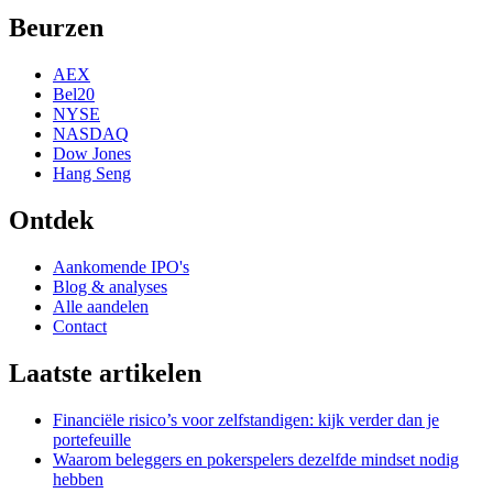
Beurzen
AEX
Bel20
NYSE
NASDAQ
Dow Jones
Hang Seng
Ontdek
Aankomende IPO's
Blog & analyses
Alle aandelen
Contact
Laatste artikelen
Financiële risico’s voor zelfstandigen: kijk verder dan je
portefeuille
Waarom beleggers en pokerspelers dezelfde mindset nodig
hebben