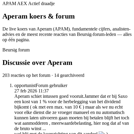
APAM
AEX
Actief draadje
Aperam
koers & forum
De live koers van Aperam
(APAM)
, fundamentele cijfers, analisten­
advies en de meest recente reacties van Beursig-forum-leden — alles
op één pagina.
Beursig forum
Discussie over Aperam
203 reacties op het forum · 14 gearchiveerd
opportunist
Forum gebruiker
27 feb 2026 11:37
Aperam schiet intussen goed vooruit.Jammer dat er bij Saxo
een kost van 1 % voor de herbelegging van het dividend
bijkomt ( ok met een max. van 10 € ) maar als we nu echt
voor elke dienst die ze vroeger manueel en nu automatisch
kunnen laten uitvoeren gaan moeten bij betalen blijft het toch
wat aanmodderen , meerwaardebelasting, hier nog dat af van
de bruto winst ...
wel blij met de koersrichting van dit aandeel