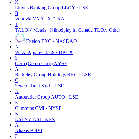
K
Lloyds Banking Group
LLOY · LSE
B
Vonovia
VNA · XETRA
T
TALON Metals : Nikkelplay in Canada TLO.v
Other
Exelon
EXC · NASDAQ
A
WuXi AppTec
2359 · HKEX
S
Gern (Geron Corp)
NYSE
A
Berkeley Group Holdings
BKG · LSE
C
Severn Trent
SVT · LSE
A
Autotrader Group
AUTO · LSE
E
Cummins
CMI · NYSE
N
NSI NV
NSI · AEX
A
Aliaxis
Bel20
F