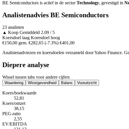
BE Semiconductors is actief in de sector
Technology
, gevestigd in
Ne
Analistenadvies BE Semiconductors
23 analisten
▲
Koop
Gemiddeld 2.09 / 5
Koersdoel laag
Koersdoel hoog
€150,00
gem. €282,65
(-7.3%)
€401,00
Analistenadviezen en koersdoelen verzameld door Yahoo Finance. Gee
Diepere analyse
Wissel tussen tabs voor andere cijfers
Waardering
Winstgevendheid
Balans
Vooruitzicht
Koers/boekwaarde
52,81
Koers/omzet
38,15
PEG-ratio
2,55
EV/EBITDA