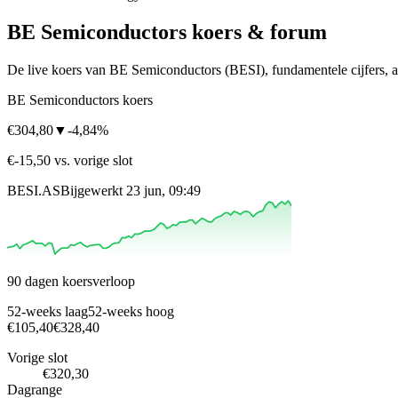
BE Semiconductors
koers & forum
De live koers van BE Semiconductors
(BESI)
, fundamentele cijfers,
BE Semiconductors koers
€304,80
▼
-4,84%
€-15,50 vs. vorige slot
BESI.AS
Bijgewerkt 23 jun, 09:49
90 dagen koersverloop
52-weeks laag
52-weeks hoog
€105,40
€328,40
Vorige slot
€320,30
Dagrange