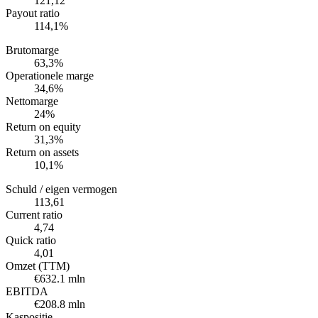
121,12
Payout ratio
114,1%
Brutomarge
63,3%
Operationele marge
34,6%
Nettomarge
24%
Return on equity
31,3%
Return on assets
10,1%
Schuld / eigen vermogen
113,61
Current ratio
4,74
Quick ratio
4,01
Omzet (TTM)
€632.1 mln
EBITDA
€208.8 mln
Kaspositie