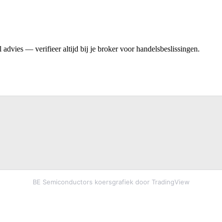
advies — verifieer altijd bij je broker voor handelsbeslissingen.
BE Semiconductors koersgrafiek door TradingView