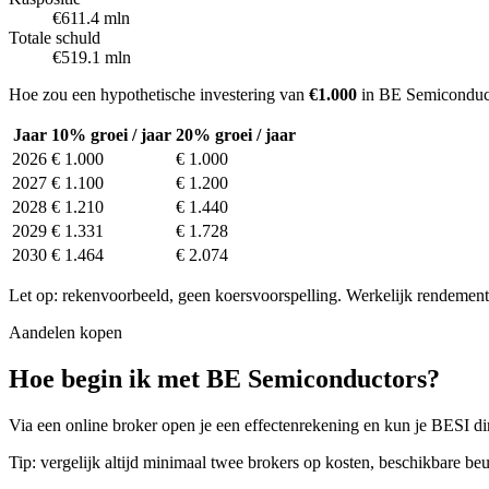
€611.4 mln
Totale schuld
€519.1 mln
Hoe zou een hypothetische investering van
€1.000
in BE Semiconduct
Jaar
10% groei / jaar
20% groei / jaar
2026
€ 1.000
€ 1.000
2027
€ 1.100
€ 1.200
2028
€ 1.210
€ 1.440
2029
€ 1.331
€ 1.728
2030
€ 1.464
€ 2.074
Let op: rekenvoorbeeld, geen koersvoorspelling. Werkelijk rendement 
Aandelen kopen
Hoe begin ik met BE Semiconductors?
Via een online broker open je een effectenrekening en kun je BESI dir
Tip: vergelijk altijd minimaal twee brokers op kosten, beschikbare beu