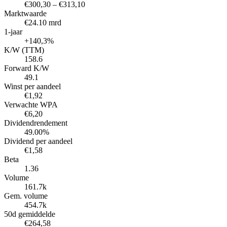
€300,30 – €313,10
Marktwaarde
€24.10 mrd
1-jaar
+140,3%
K/W (TTM)
158.6
Forward K/W
49.1
Winst per aandeel
€1,92
Verwachte WPA
€6,20
Dividendrendement
49.00%
Dividend per aandeel
€1,58
Beta
1.36
Volume
161.7k
Gem. volume
454.7k
50d gemiddelde
€264,58