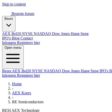
Skip to content
Beursig
forum
Beurs
AEX
Bel20
NYSE
NASDAQ
Dow Jones
Hang Seng
IPO's
Blog
Contact
Inloggen
Registreer hier
Open menu
Beurs
AEX
Bel20
NYSE
NASDAQ
Dow Jones
Hang Seng
IPO's
B
Inloggen
Registreer hier
Home
›
AEX Koers
›
BE Semiconductors
BESI
AEX
Technology