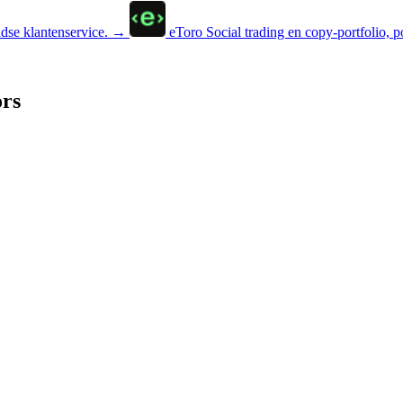
se klantenservice.
→
eToro
Social trading en copy-portfolio, p
ors