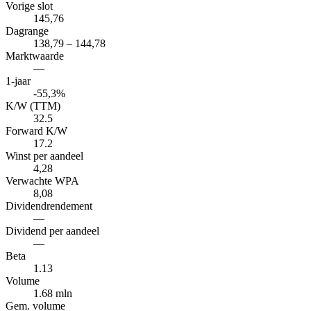
Vorige slot
145,76
Dagrange
138,79 – 144,78
Marktwaarde
—
1-jaar
-55,3%
K/W (TTM)
32.5
Forward K/W
17.2
Winst per aandeel
4,28
Verwachte WPA
8,08
Dividendrendement
—
Dividend per aandeel
—
Beta
1.13
Volume
1.68 mln
Gem. volume