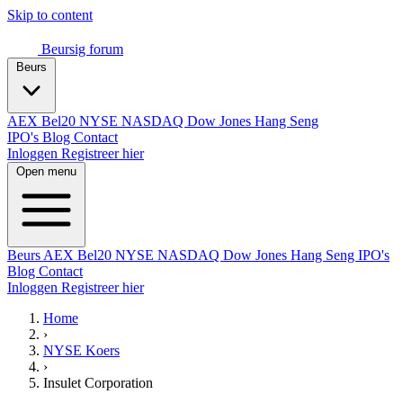
Skip to content
Beursig
forum
Beurs
AEX
Bel20
NYSE
NASDAQ
Dow Jones
Hang Seng
IPO's
Blog
Contact
Inloggen
Registreer hier
Open menu
Beurs
AEX
Bel20
NYSE
NASDAQ
Dow Jones
Hang Seng
IPO's
Blog
Contact
Inloggen
Registreer hier
Home
›
NYSE Koers
›
Insulet Corporation