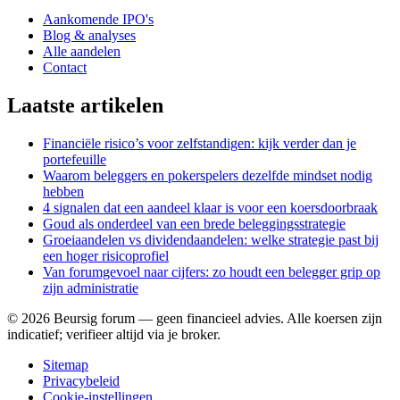
Aankomende IPO's
Blog & analyses
Alle aandelen
Contact
Laatste artikelen
Financiële risico’s voor zelfstandigen: kijk verder dan je
portefeuille
Waarom beleggers en pokerspelers dezelfde mindset nodig
hebben
4 signalen dat een aandeel klaar is voor een koersdoorbraak
Goud als onderdeel van een brede beleggingsstrategie
Groeiaandelen vs dividendaandelen: welke strategie past bij
een hoger risicoprofiel
Van forumgevoel naar cijfers: zo houdt een belegger grip op
zijn administratie
©
2026
Beursig forum — geen financieel advies. Alle koersen zijn
indicatief; verifieer altijd via je broker.
Sitemap
Privacybeleid
Cookie-instellingen