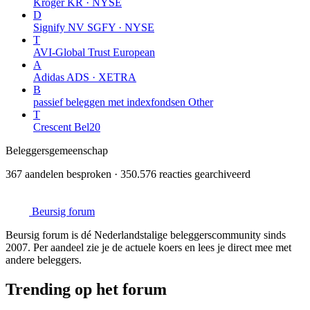
Kroger
KR · NYSE
D
Signify NV
SGFY · NYSE
T
AVI-Global Trust
European
A
Adidas
ADS · XETRA
B
passief beleggen met indexfondsen
Other
T
Crescent
Bel20
Beleggersgemeenschap
367 aandelen besproken · 350.576 reacties gearchiveerd
Beursig
forum
Beursig forum is dé Nederlandstalige beleggerscommunity sinds
2007. Per aandeel zie je de actuele koers en lees je direct mee met
andere beleggers.
Trending op het forum