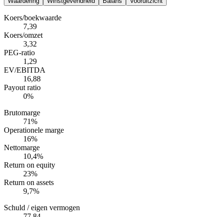
Waardering
Winstgevendheid
Balans
Vooruitzicht
Koers/boekwaarde
7,39
Koers/omzet
3,32
PEG-ratio
1,29
EV/EBITDA
16,88
Payout ratio
0%
Brutomarge
71%
Operationele marge
16%
Nettomarge
10,4%
Return on equity
23%
Return on assets
9,7%
Schuld / eigen vermogen
77,84