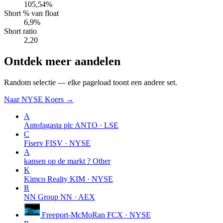
105,54%
Short % van float
6,9%
Short ratio
2,20
Ontdek meer aandelen
Random selectie — elke pageload toont een andere set.
Naar NYSE Koers →
A
Antofagasta plc
ANTO · LSE
C
Fiserv
FISV · NYSE
A
kansen op de markt ?
Other
K
Kimco Realty
KIM · NYSE
R
NN Group
NN · AEX
Freeport-McMoRan
FCX · NYSE