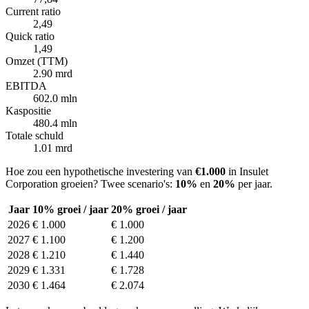
Current ratio
2,49
Quick ratio
1,49
Omzet (TTM)
2.90 mrd
EBITDA
602.0 mln
Kaspositie
480.4 mln
Totale schuld
1.01 mrd
Hoe zou een hypothetische investering van
€1.000
in Insulet
Corporation groeien? Twee scenario's:
10%
en
20%
per jaar.
Jaar
10% groei / jaar
20% groei / jaar
2026
€ 1.000
€ 1.000
2027
€ 1.100
€ 1.200
2028
€ 1.210
€ 1.440
2029
€ 1.331
€ 1.728
2030
€ 1.464
€ 2.074