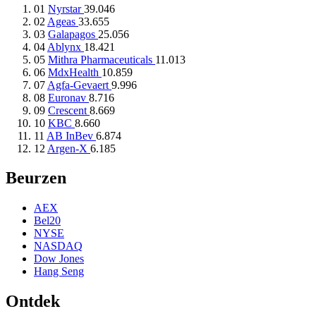
01
Nyrstar
39.046
02
Ageas
33.655
03
Galapagos
25.056
04
Ablynx
18.421
05
Mithra Pharmaceuticals
11.013
06
MdxHealth
10.859
07
Agfa-Gevaert
9.996
08
Euronav
8.716
09
Crescent
8.669
10
KBC
8.660
11
AB InBev
6.874
12
Argen-X
6.185
Beurzen
AEX
Bel20
NYSE
NASDAQ
Dow Jones
Hang Seng
Ontdek