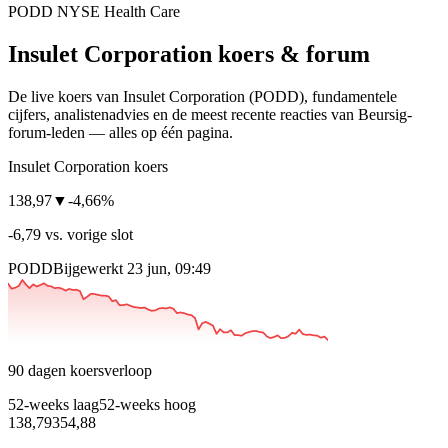
PODD
NYSE
Health Care
Insulet Corporation
koers & forum
De live koers van Insulet Corporation
(PODD)
, fundamentele
cijfers, analisten­advies en de meest recente reacties van Beursig-
forum-leden — alles op één pagina.
Insulet Corporation koers
138,97
▼
-4,66%
-6,79 vs. vorige slot
PODD
Bijgewerkt 23 jun, 09:49
90 dagen koersverloop
52-weeks laag
52-weeks hoog
138,79
354,88