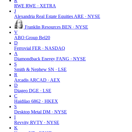
R
RWE
RWE · XETRA
J
Alexandria Real Estate Equities
ARE · NYSE
Franklin Resources
BEN · NYSE
V
ABO Group
Bel20
D
Ferrovial
FER · NASDAQ
A
Diamondback Energy
FANG · NYSE
S
Smith & Nephew
SN · LSE
R
Arcadis
ARCAD · AEX
D
Diageo
DGE · LSE
C
Haidilao
6862 · HKEX
S
Desktop Metal
DM · NYSE
I
Revvity
RVTY · NYSE
K