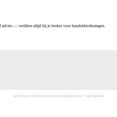
advies — verifieer altijd bij je broker voor handelsbeslissingen.
Jack Henry & Associates koersgrafiek door TradingView