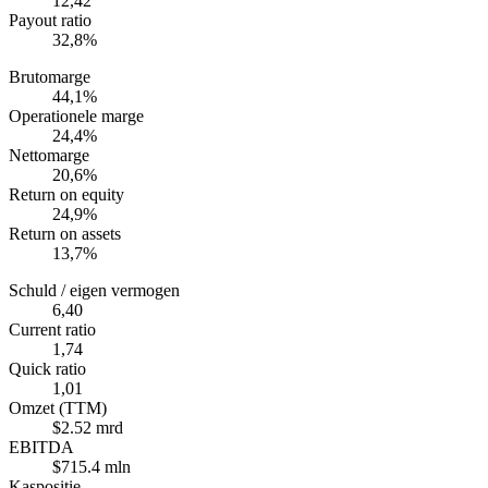
12,42
Payout ratio
32,8%
Brutomarge
44,1%
Operationele marge
24,4%
Nettomarge
20,6%
Return on equity
24,9%
Return on assets
13,7%
Schuld / eigen vermogen
6,40
Current ratio
1,74
Quick ratio
1,01
Omzet (TTM)
$2.52 mrd
EBITDA
$715.4 mln
Kaspositie