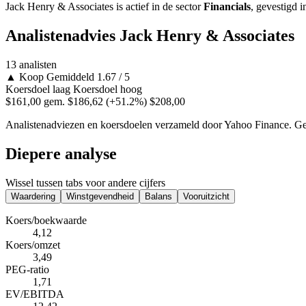
Jack Henry & Associates is actief in de sector
Financials
, gevestigd 
Analistenadvies Jack Henry & Associates
13 analisten
▲
Koop
Gemiddeld 1.67 / 5
Koersdoel laag
Koersdoel hoog
$161,00
gem. $186,62
(+51.2%)
$208,00
Analistenadviezen en koersdoelen verzameld door Yahoo Finance. Gee
Diepere analyse
Wissel tussen tabs voor andere cijfers
Waardering
Winstgevendheid
Balans
Vooruitzicht
Koers/boekwaarde
4,12
Koers/omzet
3,49
PEG-ratio
1,71
EV/EBITDA