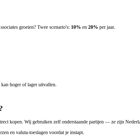
sociates groeien? Twee scenario's:
10%
en
20%
per jaar.
kan hoger of lager uitvallen.
?
rect kopen. Wij gebruiken zelf onderstaande partijen — ze zijn Nederla
rzen en valuta-toeslagen voordat je instapt.