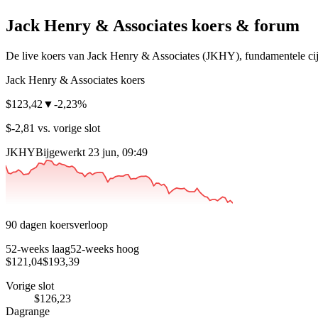
Jack Henry & Associates
koers & forum
De live koers van Jack Henry & Associates
(JKHY)
, fundamentele ci
Jack Henry & Associates koers
$123,42
▼
-2,23%
$-2,81 vs. vorige slot
JKHY
Bijgewerkt 23 jun, 09:49
90 dagen koersverloop
52-weeks laag
52-weeks hoog
$121,04
$193,39
Vorige slot
$126,23
Dagrange