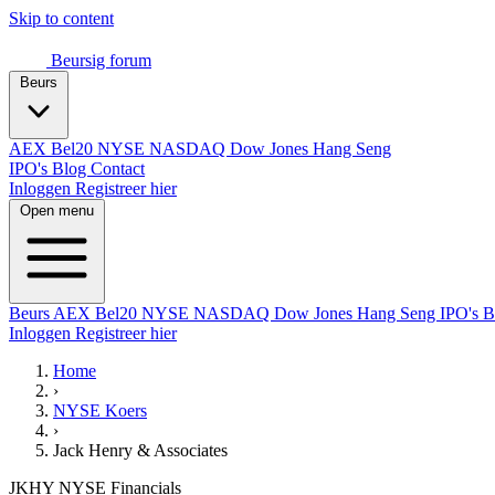
Skip to content
Beursig
forum
Beurs
AEX
Bel20
NYSE
NASDAQ
Dow Jones
Hang Seng
IPO's
Blog
Contact
Inloggen
Registreer hier
Open menu
Beurs
AEX
Bel20
NYSE
NASDAQ
Dow Jones
Hang Seng
IPO's
B
Inloggen
Registreer hier
Home
›
NYSE Koers
›
Jack Henry & Associates
JKHY
NYSE
Financials