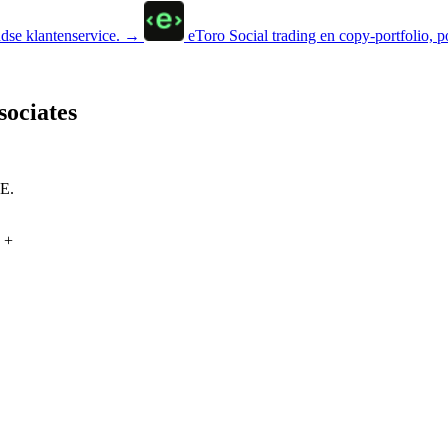
se klantenservice.
→
eToro
Social trading en copy-portfolio, p
sociates
SE.
+