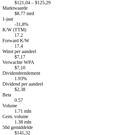
$121,04 – $125,29
Marktwaarde
$8.77 mrd
1-jaar
-31,8%
K/W (TTM)
17.2
Forward K/W
17.4
Winst per aandeel
$7,17
Verwachte WPA
$7,10
Dividendrendement
1.93%
Dividend per aandeel
$2,38
Beta
0.57
Volume
1.71 mln
Gem. volume
1.38 mln
50d gemiddelde
$141,32