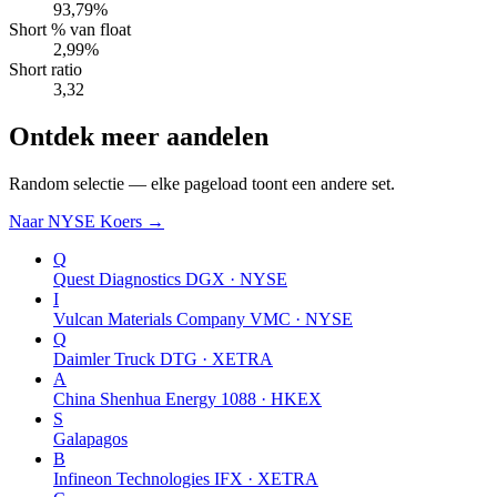
93,79%
Short % van float
2,99%
Short ratio
3,32
Ontdek meer aandelen
Random selectie — elke pageload toont een andere set.
Naar NYSE Koers →
Q
Quest Diagnostics
DGX · NYSE
I
Vulcan Materials Company
VMC · NYSE
Q
Daimler Truck
DTG · XETRA
A
China Shenhua Energy
1088 · HKEX
S
Galapagos
B
Infineon Technologies
IFX · XETRA