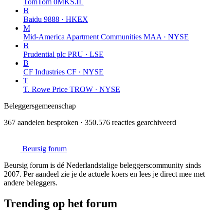
TomTom
0MKS.IL
B
Baidu
9888 · HKEX
M
Mid-America Apartment Communities
MAA · NYSE
B
Prudential plc
PRU · LSE
B
CF Industries
CF · NYSE
T
T. Rowe Price
TROW · NYSE
Beleggersgemeenschap
367 aandelen besproken · 350.576 reacties gearchiveerd
Beursig
forum
Beursig forum is dé Nederlandstalige beleggerscommunity sinds
2007. Per aandeel zie je de actuele koers en lees je direct mee met
andere beleggers.
Trending op het forum