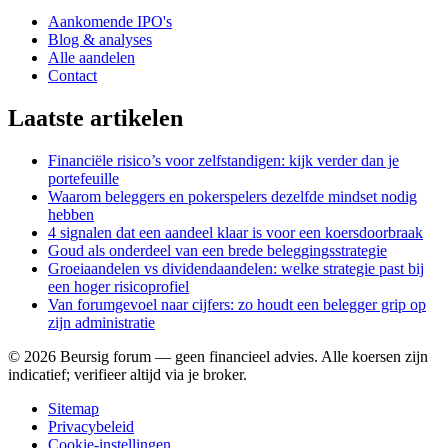
Aankomende IPO's
Blog & analyses
Alle aandelen
Contact
Laatste artikelen
Financiële risico’s voor zelfstandigen: kijk verder dan je
portefeuille
Waarom beleggers en pokerspelers dezelfde mindset nodig
hebben
4 signalen dat een aandeel klaar is voor een koersdoorbraak
Goud als onderdeel van een brede beleggingsstrategie
Groeiaandelen vs dividendaandelen: welke strategie past bij
een hoger risicoprofiel
Van forumgevoel naar cijfers: zo houdt een belegger grip op
zijn administratie
©
2026
Beursig forum — geen financieel advies. Alle koersen zijn
indicatief; verifieer altijd via je broker.
Sitemap
Privacybeleid
Cookie-instellingen