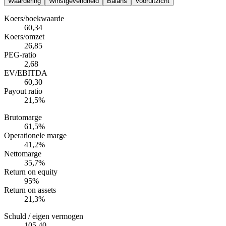
Waardering
Winstgevendheid
Balans
Vooruitzicht
Koers/boekwaarde
60,34
Koers/omzet
26,85
PEG-ratio
2,68
EV/EBITDA
60,30
Payout ratio
21,5%
Brutomarge
61,5%
Operationele marge
41,2%
Nettomarge
35,7%
Return on equity
95%
Return on assets
21,3%
Schuld / eigen vermogen
105,40