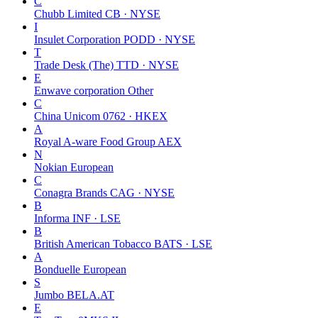
C
Chubb Limited
CB · NYSE
I
Insulet Corporation
PODD · NYSE
T
Trade Desk (The)
TTD · NYSE
E
Enwave corporation
Other
C
China Unicom
0762 · HKEX
A
Royal A-ware Food Group
AEX
N
Nokian
European
C
Conagra Brands
CAG · NYSE
B
Informa
INF · LSE
B
British American Tobacco
BATS · LSE
A
Bonduelle
European
S
Jumbo
BELA.AT
E