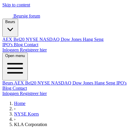
Skip to content
Beursig
forum
Beurs
AEX
Bel20
NYSE
NASDAQ
Dow Jones
Hang Seng
IPO's
Blog
Contact
Inloggen
Registreer hier
Open menu
Beurs
AEX
Bel20
NYSE
NASDAQ
Dow Jones
Hang Seng
IPO's
Blog
Contact
Inloggen
Registreer hier
Home
›
NYSE Koers
›
KLA Corporation