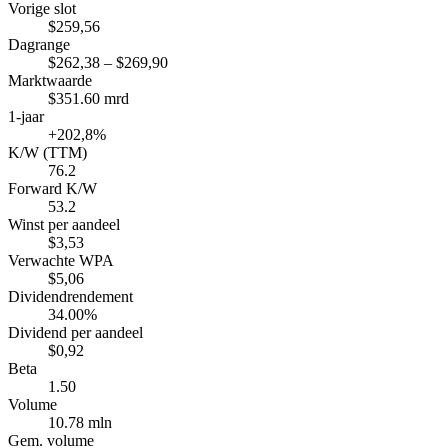
Vorige slot
$259,56
Dagrange
$262,38 – $269,90
Marktwaarde
$351.60 mrd
1-jaar
+202,8%
K/W (TTM)
76.2
Forward K/W
53.2
Winst per aandeel
$3,53
Verwachte WPA
$5,06
Dividendrendement
34.00%
Dividend per aandeel
$0,92
Beta
1.50
Volume
10.78 mln
Gem. volume