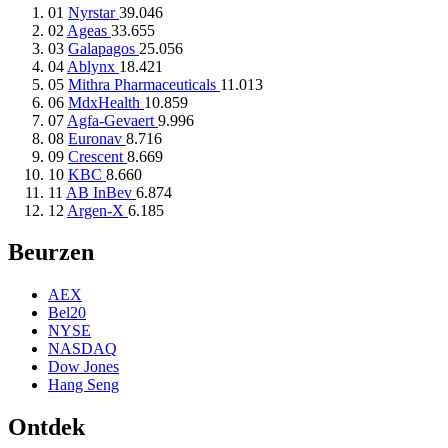
01
Nyrstar
39.046
02
Ageas
33.655
03
Galapagos
25.056
04
Ablynx
18.421
05
Mithra Pharmaceuticals
11.013
06
MdxHealth
10.859
07
Agfa-Gevaert
9.996
08
Euronav
8.716
09
Crescent
8.669
10
KBC
8.660
11
AB InBev
6.874
12
Argen-X
6.185
Beurzen
AEX
Bel20
NYSE
NASDAQ
Dow Jones
Hang Seng
Ontdek