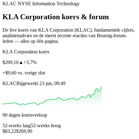
KLAC
NYSE
Information Technology
KLA Corporation
koers & forum
De live koers van KLA Corporation
(KLAC)
, fundamentele cijfers,
analisten­advies en de meest recente reacties van Beursig-forum-
leden — alles op één pagina.
KLA Corporation koers
$269,16
▲
+3,7%
+$9,60 vs. vorige slot
KLAC
Bijgewerkt 23 jun, 09:49
90 dagen koersverloop
52-weeks laag
52-weeks hoog
$83,22
$269,90