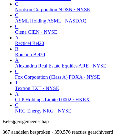
C
Nordson Corporation
NDSN · NYSE
C
ASML Holding
ASML · NASDAQ
C
Ciena
CIEN · NYSE
A
Recticel
Bel20
R
Roularta
Bel20
A
Alexandria Real Estate Equities
ARE · NYSE
C
Fox Corporation (Class A)
FOXA · NYSE
T
Textron
TXT · NYSE
A
CLP Holdings Limited
0002 · HKEX
C
NRG Energy
NRG · NYSE
Beleggersgemeenschap
367 aandelen besproken · 350.576 reacties gearchiveerd