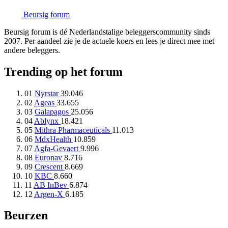
Beursig
forum
Beursig forum is dé Nederlandstalige beleggerscommunity sinds
2007. Per aandeel zie je de actuele koers en lees je direct mee met
andere beleggers.
Trending op het forum
01
Nyrstar
39.046
02
Ageas
33.655
03
Galapagos
25.056
04
Ablynx
18.421
05
Mithra Pharmaceuticals
11.013
06
MdxHealth
10.859
07
Agfa-Gevaert
9.996
08
Euronav
8.716
09
Crescent
8.669
10
KBC
8.660
11
AB InBev
6.874
12
Argen-X
6.185
Beurzen