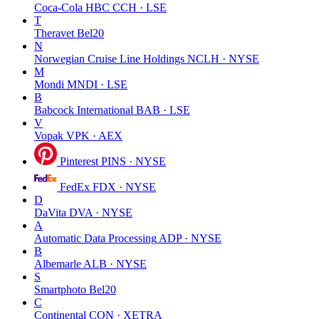
Coca-Cola HBC
CCH · LSE
T
Theravet
Bel20
N
Norwegian Cruise Line Holdings
NCLH · NYSE
M
Mondi
MNDI · LSE
B
Babcock International
BAB · LSE
V
Vopak
VPK · AEX
Pinterest
PINS · NYSE
FedEx
FDX · NYSE
D
DaVita
DVA · NYSE
A
Automatic Data Processing
ADP · NYSE
B
Albemarle
ALB · NYSE
S
Smartphoto
Bel20
C
Continental
CON · XETRA