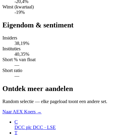
-20,4%
Winst (kwartaal)
-19%
Eigendom & sentiment
Insiders
38,19%
Instituties
40,35%
Short % van float
—
Short ratio
—
Ontdek meer aandelen
Random selectie — elke pageload toont een andere set.
Naar AEX Koers →
C
DCC plc
DCC · LSE
T