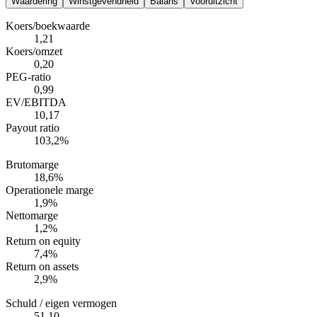
Waardering
Winstgevendheid
Balans
Vooruitzicht
Koers/boekwaarde
1,21
Koers/omzet
0,20
PEG-ratio
0,99
EV/EBITDA
10,17
Payout ratio
103,2%
Brutomarge
18,6%
Operationele marge
1,9%
Nettomarge
1,2%
Return on equity
7,4%
Return on assets
2,9%
Schuld / eigen vermogen
51,10