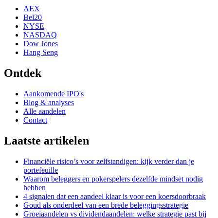
AEX
Bel20
NYSE
NASDAQ
Dow Jones
Hang Seng
Ontdek
Aankomende IPO's
Blog & analyses
Alle aandelen
Contact
Laatste artikelen
Financiële risico’s voor zelfstandigen: kijk verder dan je
portefeuille
Waarom beleggers en pokerspelers dezelfde mindset nodig
hebben
4 signalen dat een aandeel klaar is voor een koersdoorbraak
Goud als onderdeel van een brede beleggingsstrategie
Groeiaandelen vs dividendaandelen: welke strategie past bij