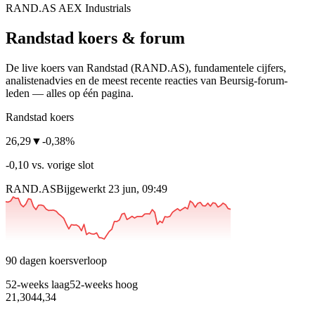
RAND.AS
AEX
Industrials
Randstad
koers & forum
De live koers van Randstad
(RAND.AS)
, fundamentele cijfers,
analisten­advies en de meest recente reacties van Beursig-forum-
leden — alles op één pagina.
Randstad koers
26,29
▼
-0,38%
-0,10 vs. vorige slot
RAND.AS
Bijgewerkt 23 jun, 09:49
90 dagen koersverloop
52-weeks laag
52-weeks hoog
21,30
44,34