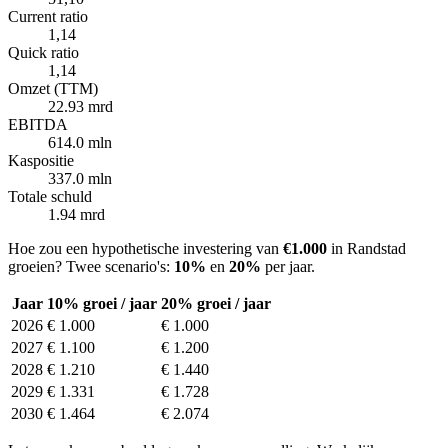
Current ratio
1,14
Quick ratio
1,14
Omzet (TTM)
22.93 mrd
EBITDA
614.0 mln
Kaspositie
337.0 mln
Totale schuld
1.94 mrd
Hoe zou een hypothetische investering van
€1.000
in Randstad
groeien? Twee scenario's:
10%
en
20%
per jaar.
Jaar
10% groei / jaar
20% groei / jaar
2026
€ 1.000
€ 1.000
2027
€ 1.100
€ 1.200
2028
€ 1.210
€ 1.440
2029
€ 1.331
€ 1.728
2030
€ 1.464
€ 2.074