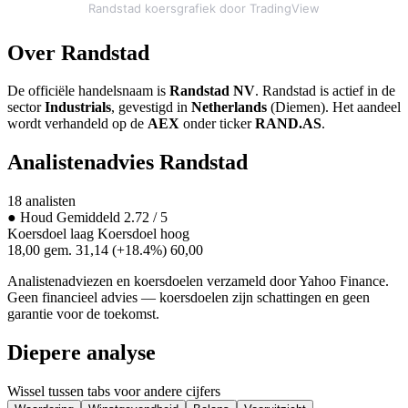
Randstad koersgrafiek door TradingView
Over Randstad
De officiële handelsnaam is
Randstad NV
. Randstad is actief in de
sector
Industrials
, gevestigd in
Netherlands
(Diemen). Het aandeel
wordt verhandeld op de
AEX
onder ticker
RAND.AS
.
Analistenadvies Randstad
18 analisten
●
Houd
Gemiddeld 2.72 / 5
Koersdoel laag
Koersdoel hoog
18,00
gem. 31,14
(+18.4%)
60,00
Analistenadviezen en koersdoelen verzameld door Yahoo Finance.
Geen financieel advies — koersdoelen zijn schattingen en geen
garantie voor de toekomst.
Diepere analyse
Wissel tussen tabs voor andere cijfers