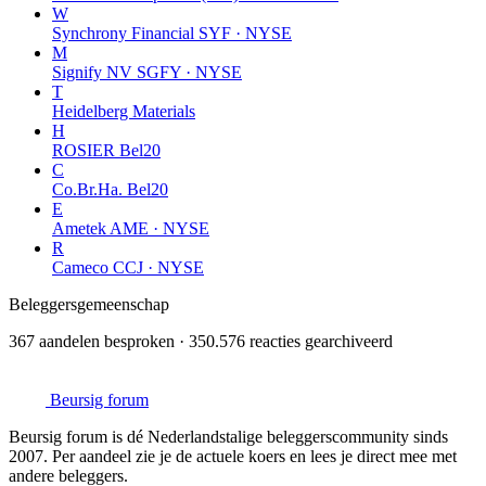
W
Synchrony Financial
SYF · NYSE
M
Signify NV
SGFY · NYSE
T
Heidelberg Materials
H
ROSIER
Bel20
C
Co.Br.Ha.
Bel20
E
Ametek
AME · NYSE
R
Cameco
CCJ · NYSE
Beleggersgemeenschap
367 aandelen besproken · 350.576 reacties gearchiveerd
Beursig
forum
Beursig forum is dé Nederlandstalige beleggerscommunity sinds
2007. Per aandeel zie je de actuele koers en lees je direct mee met
andere beleggers.