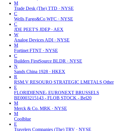
M
Trade Desk (The)
TTD · NYSE
C
Wells Fargo&Co
WFC · NYSE
C
JDE PEET'S
JDEP · AEX
W
Analog Devices
ADI · NYSE
M
Fortinet
FTNT · NYSE
C
Builders FirstSource
BLDR · NYSE
N
Sands China
1928 · HKEX
R
RSM.V RESOURO STRATEGIC LMETALS
Other
E
FLORIDIENNE- EURONEXT BRUSSELS
BE0003215143 - FLOB STOCK -
Bel20
M
Merck & Co.
MRK · NYSE
M
Coolblue
E
Travelers Companies (The)
TRV · NYSE