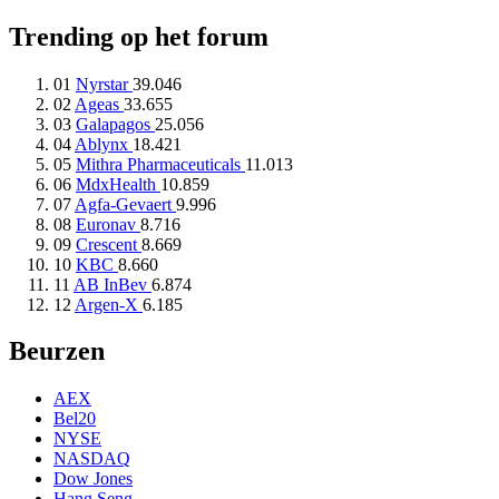
Trending op het forum
01
Nyrstar
39.046
02
Ageas
33.655
03
Galapagos
25.056
04
Ablynx
18.421
05
Mithra Pharmaceuticals
11.013
06
MdxHealth
10.859
07
Agfa-Gevaert
9.996
08
Euronav
8.716
09
Crescent
8.669
10
KBC
8.660
11
AB InBev
6.874
12
Argen-X
6.185
Beurzen
AEX
Bel20
NYSE
NASDAQ
Dow Jones
Hang Seng