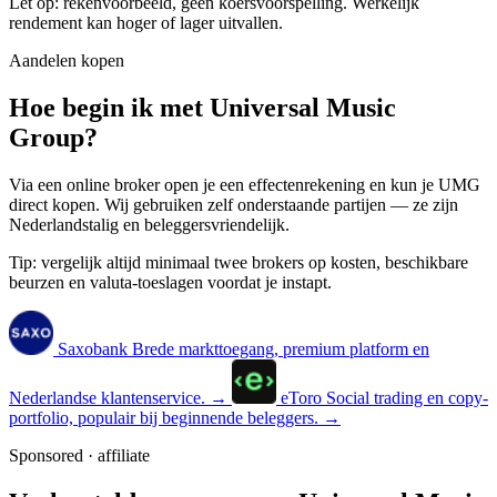
Let op: rekenvoorbeeld, geen koersvoorspelling. Werkelijk
rendement kan hoger of lager uitvallen.
Aandelen kopen
Hoe begin ik met Universal Music
Group?
Via een online broker open je een effectenrekening en kun je UMG
direct kopen. Wij gebruiken zelf onderstaande partijen — ze zijn
Nederlandstalig en beleggersvriendelijk.
Tip: vergelijk altijd minimaal twee brokers op kosten, beschikbare
beurzen en valuta-toeslagen voordat je instapt.
Saxobank
Brede markttoegang, premium platform en
Nederlandse klantenservice.
→
eToro
Social trading en copy-
portfolio, populair bij beginnende beleggers.
→
Sponsored · affiliate