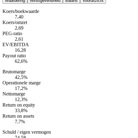
Waardering
Winstgevendheid
Balans
Vooruitzicht
Koers/boekwaarde
7,40
Koers/omzet
2,69
PEG-ratio
2,61
EV/EBITDA
16,28
Payout ratio
62,6%
Brutomarge
42,5%
Operationele marge
17,2%
Nettomarge
12,3%
Return on equity
33,8%
Return on assets
7,7%
Schuld / eigen vermogen
74,58