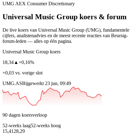
UMG
AEX
Consumer Discretionary
Universal Music Group
koers & forum
De live koers van Universal Music Group
(UMG)
, fundamentele
cijfers, analisten­advies en de meest recente reacties van Beursig-
forum-leden — alles op één pagina.
Universal Music Group koers
18,34
▲
+0,16%
+0,03 vs. vorige slot
UMG.AS
Bijgewerkt 23 jun, 09:49
90 dagen koersverloop
52-weeks laag
52-weeks hoog
15,41
28,29