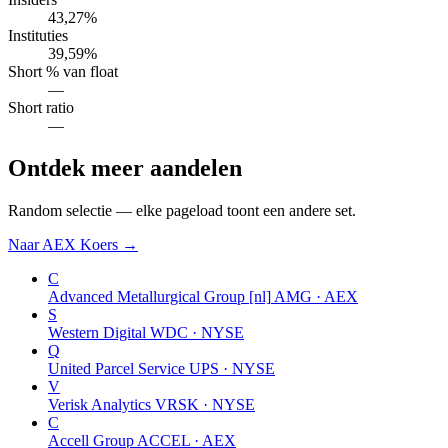
43,27%
Instituties
39,59%
Short % van float
—
Short ratio
—
Ontdek meer aandelen
Random selectie — elke pageload toont een andere set.
Naar AEX Koers →
C
Advanced Metallurgical Group [nl]
AMG · AEX
S
Western Digital
WDC · NYSE
Q
United Parcel Service
UPS · NYSE
V
Verisk Analytics
VRSK · NYSE
C
Accell Group
ACCEL · AEX