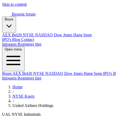
Skip to content
Beursig
forum
Beurs
AEX
Bel20
NYSE
NASDAQ
Dow Jones
Hang Seng
IPO's
Blog
Contact
Inloggen
Registreer hier
Open menu
Beurs
AEX
Bel20
NYSE
NASDAQ
Dow Jones
Hang Seng
IPO's
B
Inloggen
Registreer hier
Home
›
NYSE Koers
›
United Airlines Holdings
UAL
NYSE
Industrials