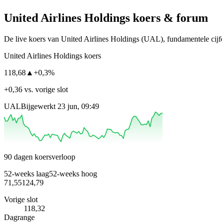
United Airlines Holdings
koers & forum
De live koers van United Airlines Holdings
(UAL)
, fundamentele cijf
United Airlines Holdings koers
118,68
▲
+0,3%
+0,36 vs. vorige slot
UAL
Bijgewerkt 23 jun, 09:49
90 dagen koersverloop
52-weeks laag
52-weeks hoog
71,55
124,79
Vorige slot
118,32
Dagrange