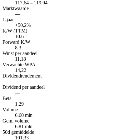
117,64 – 119,94
Marktwaarde
—
1-jaar
+50,2%
K/W (TTM)
10.6
Forward K/W
8.3
Winst per aandeel
11,18
Verwachte WPA
14,22
Dividendrendement
—
Dividend per aandeel
—
Beta
1.29
Volume
6.60 mln
Gem. volume
6.81 mln
50d gemiddelde
101,33