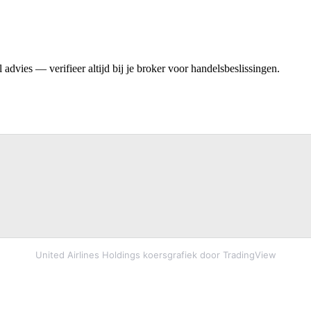
advies — verifieer altijd bij je broker voor handelsbeslissingen.
United Airlines Holdings koersgrafiek door TradingView