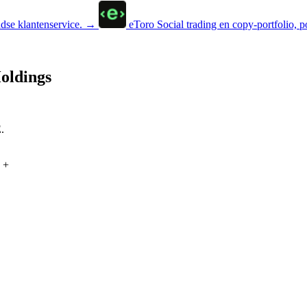
se klantenservice.
→
eToro
Social trading en copy-portfolio, p
Holdings
.
+