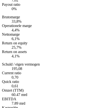
7,02
Payout ratio
0%
Brutomarge
33,8%
Operationele marge
4,4%
Nettomarge
6,1%
Return on equity
25,7%
Return on assets
4,1%
Schuld / eigen vermogen
195,08
Current ratio
0,70
Quick ratio
0,61
Omzet (TTM)
60.47 mrd
EBITDA
7.89 mrd
Kaspositie