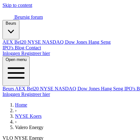
Skip to content
Beursig
forum
Beurs
AEX
Bel20
NYSE
NASDAQ
Dow Jones
Hang Seng
IPO's
Blog
Contact
Inloggen
Registreer hier
Open menu
Beurs
AEX
Bel20
NYSE
NASDAQ
Dow Jones
Hang Seng
IPO's
B
Inloggen
Registreer hier
Home
›
NYSE Koers
›
Valero Energy
VLO
NYSE
Energy