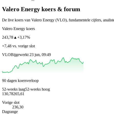
Valero Energy
koers & forum
De live koers van Valero Energy
(VLO)
, fundamentele cijfers, anali
Valero Energy koers
243,78
▲
+3,17%
+7,48 vs. vorige slot
VLO
Bijgewerkt 23 jun, 09:49
90 dagen koersverloop
52-weeks laag
52-weeks hoog
130,78
265,61
Vorige slot
236,30
Dagrange