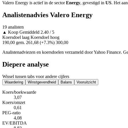
Valero Energy is actief in de sector
Energy
, gevestigd in
US
. Het aa
Analistenadvies Valero Energy
19 analisten
▲
Koop
Gemiddeld 2.40 / 5
Koersdoel laag
Koersdoel hoog
190,00
gem. 261,68
(+7.3%)
300,00
Analistenadviezen en koersdoelen verzameld door Yahoo Finance. Gee
Diepere analyse
Wissel tussen tabs voor andere cijfers
Waardering
Winstgevendheid
Balans
Vooruitzicht
Koers/boekwaarde
3,07
Koers/omzet
0,61
PEG-ratio
4,08
EV/EBITDA