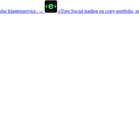
se klantenservice.
→
eToro
Social trading en copy-portfolio, p