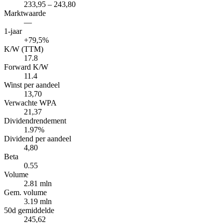
233,95 – 243,80
Marktwaarde
—
1-jaar
+79,5%
K/W (TTM)
17.8
Forward K/W
11.4
Winst per aandeel
13,70
Verwachte WPA
21,37
Dividendrendement
1.97%
Dividend per aandeel
4,80
Beta
0.55
Volume
2.81 mln
Gem. volume
3.19 mln
50d gemiddelde
245,62