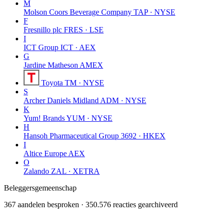
M
Molson Coors Beverage Company
TAP · NYSE
F
Fresnillo plc
FRES · LSE
I
ICT Group
ICT · AEX
G
Jardine Matheson
AMEX
Toyota
TM · NYSE
S
Archer Daniels Midland
ADM · NYSE
K
Yum! Brands
YUM · NYSE
H
Hansoh Pharmaceutical Group
3692 · HKEX
I
Altice Europe
AEX
O
Zalando
ZAL · XETRA
Beleggersgemeenschap
367 aandelen besproken · 350.576 reacties gearchiveerd