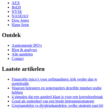
AEX
Bel20
NYSE
NASDAQ
Dow Jones
Hang Seng
Ontdek
Aankomende IPO's
Blog & analyses
Alle aandelen
Contact
Laatste artikelen
Financiële risico’s voor zelfstandigen: kijk verder dan je
portefeuille
Waarom beleggers en pokerspelers dezelfde mindset nodig
hebben
4 signalen dat een aandeel klaar is voor een koersdoorbraak
Goud als onderdeel van een brede beleggingsstrategie
Groeiaandelen vs dividendaandelen: welke strategie past bij