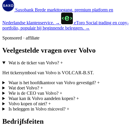
Saxobank
Brede markttoegang, premium platform en
Nederlandse klantenservice.
→
eToro
Social trading en copy-
portfolio, populair bij beginnende beleggers.
→
Sponsored · affiliate
Veelgestelde vragen over Volvo
Wat is de ticker van Volvo?
+
Het tickersymbool van Volvo is VOLCAR-B.ST.
Waar is het hoofdkantoor van Volvo gevestigd?
+
Wat doet Volvo?
+
Wie is de CEO van Volvo?
+
Waar kan ik Volvo aandelen kopen?
+
Volvo kopen of niet?
+
Is beleggen in Volvo risicovol?
+
Bedrijfsfeiten