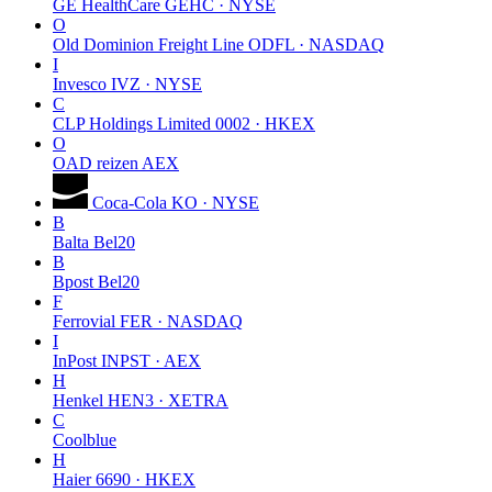
GE HealthCare
GEHC · NYSE
O
Old Dominion Freight Line
ODFL · NASDAQ
I
Invesco
IVZ · NYSE
C
CLP Holdings Limited
0002 · HKEX
O
OAD reizen
AEX
Coca-Cola
KO · NYSE
B
Balta
Bel20
B
Bpost
Bel20
F
Ferrovial
FER · NASDAQ
I
InPost
INPST · AEX
H
Henkel
HEN3 · XETRA
C
Coolblue
H
Haier
6690 · HKEX