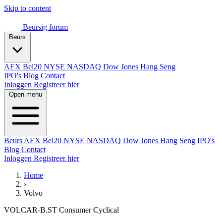
Skip to content
Beursig
forum
Beurs
AEX
Bel20
NYSE
NASDAQ
Dow Jones
Hang Seng
IPO's
Blog
Contact
Inloggen
Registreer hier
Open menu
Beurs
AEX
Bel20
NYSE
NASDAQ
Dow Jones
Hang Seng
IPO's
Blog
Contact
Inloggen
Registreer hier
Home
›
Volvo
VOLCAR-B.ST
Consumer Cyclical