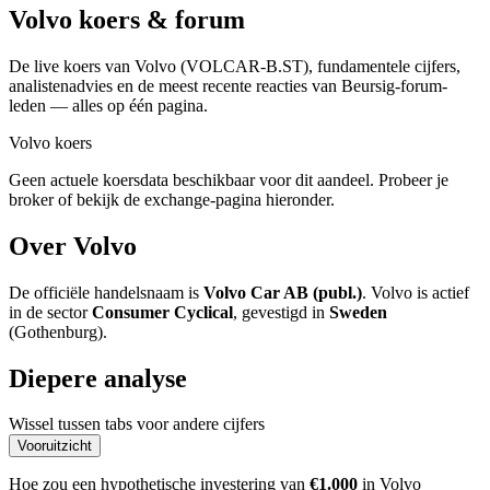
Volvo
koers & forum
De live koers van Volvo
(VOLCAR-B.ST)
, fundamentele cijfers,
analisten­advies en de meest recente reacties van Beursig-forum-
leden — alles op één pagina.
Volvo koers
Geen actuele koersdata beschikbaar voor dit aandeel. Probeer je
broker of bekijk de exchange-pagina hieronder.
Over Volvo
De officiële handelsnaam is
Volvo Car AB (publ.)
. Volvo is actief
in de sector
Consumer Cyclical
, gevestigd in
Sweden
(Gothenburg).
Diepere analyse
Wissel tussen tabs voor andere cijfers
Vooruitzicht
Hoe zou een hypothetische investering van
€1.000
in Volvo