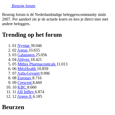
Beursig
forum
Beursig forum is dé Nederlandstalige beleggerscommunity sinds
2007. Per aandeel zie je de actuele koers en lees je direct mee met
andere beleggers.
Trending op het forum
01
Nyrstar
39.046
02
Ageas
33.655
03
Galapagos
25.056
04
Ablynx
18.421
05
Mithra Pharmaceuticals
11.013
06
MdxHealth
10.859
07
Agfa-Gevaert
9.996
08
Euronav
8.716
09
Crescent
8.669
10
KBC
8.660
11
AB InBev
6.874
12
Argen-X
6.185
Beurzen