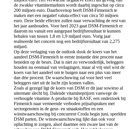
de zwakke vitaminemarkten wordt daarbij ingeschat op circa
200 miljoen euro. Daarbovenop heeft DSM-Firmenich te
maken met een negatief valuta-effect van circa 50 miljoen
euro. Deze beide effecten zullen naar verwachting de rest van
het jaar aanhouden. Voor heel 2023 gaat DSM-Firmenich er
daarom nu vanuit een aangepast bedrijfsresultaat te kunnen
behalen van tussen 1,8 en 1,9 miljard euro. Vorig jaar
realiseerde het concern nog een bedrijfsresultaat van 2,275
miljard.
Op deze verlaging van de outlook dook de koers van het
aandeel DSM-Firmenich in eerste instantie drie procent naar
beneden op de beurs. Dat is niet zo verwonderlijk, beleggers
houden nu eenmaal van verlagingen, maar al vrij snel wist de
koers van het aandeel om te buigen naar een plus van meer
dan drie procent. De waarschuwing zal voor heel veel
beleggers niet uit de lucht zijn komen vallen.
Zoals al gezegd ligt de koers van DSM er dit jaar sowieso al
uitermate slecht bij. Dalende vitamineprijzen vanwege de
verhoogde vitamine A-productie bij BASF, een onderzoek bij
Firmenich naar vermeende verboden prijsafspraken met
sectorgenoten in de geur- en smaakstoffen en een
winstwaarschuwing bij concurrent Croda begin juni, speelden
DSM parten. De winstwaarschuwing lijkt dan ook voor
opluchting te zorgen, alsof daarmee een zware last van de