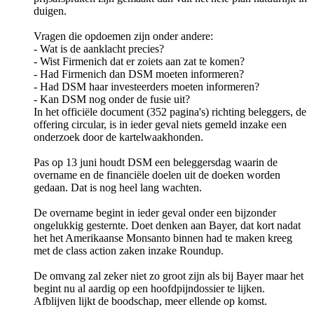
duigen.
Vragen die opdoemen zijn onder andere:
- Wat is de aanklacht precies?
- Wist Firmenich dat er zoiets aan zat te komen?
- Had Firmenich dan DSM moeten informeren?
- Had DSM haar investeerders moeten informeren?
- Kan DSM nog onder de fusie uit?
In het officiële document (352 pagina's) richting beleggers, de
offering circular, is in ieder geval niets gemeld inzake een
onderzoek door de kartelwaakhonden.
Pas op 13 juni houdt DSM een beleggersdag waarin de
overname en de financiële doelen uit de doeken worden
gedaan. Dat is nog heel lang wachten.
De overname begint in ieder geval onder een bijzonder
ongelukkig gesternte. Doet denken aan Bayer, dat kort nadat
het het Amerikaanse Monsanto binnen had te maken kreeg
met de class action zaken inzake Roundup.
De omvang zal zeker niet zo groot zijn als bij Bayer maar het
begint nu al aardig op een hoofdpijndossier te lijken.
Afblijven lijkt de boodschap, meer ellende op komst.