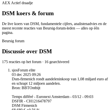
AEX
Actief draadje
DSM
koers & forum
De live koers van DSM, fundamentele cijfers, analisten­advies en de
meest recente reacties van Beursig-forum-leden — alles op één
pagina.
Beursig forum
Discussie over DSM
175 reacties op het forum · 16 gearchiveerd
sjos
Forum elite
03 dec 2025 09:26
Dsm-firmenich rondt aandeleninkoop van 1,08 miljard euro af
en schrapt 12 miljoen aandelen.
Bron: BBTOntbijt
Temps différé - Euronext Amsterdam - 03/12 - 09:03
DSFIR - CH1216478797
DSM Firmenich
68,680 € +0,56 %