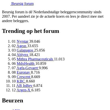
Beursig
forum
Beursig forum is dé Nederlandstalige beleggerscommunity sinds
2007. Per aandeel zie je de actuele koers en lees je direct mee met
andere beleggers.
Trending op het forum
01
Nyrstar
39.046
02
Ageas
33.655
03
Galapagos
25.056
04
Ablynx
18.421
05
Mithra Pharmaceuticals
11.013
06
MdxHealth
10.859
07
Agfa-Gevaert
9.996
08
Euronav
8.716
09
Crescent
8.669
10
KBC
8.660
11
AB InBev
6.874
12
Argen-X
6.185
Beurzen