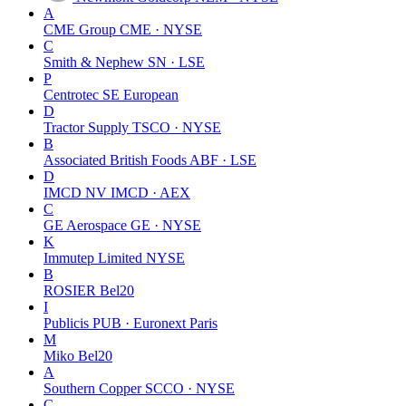
A
CME Group
CME · NYSE
C
Smith & Nephew
SN · LSE
P
Centrotec SE
European
D
Tractor Supply
TSCO · NYSE
B
Associated British Foods
ABF · LSE
D
IMCD NV
IMCD · AEX
C
GE Aerospace
GE · NYSE
K
Immutep Limited
NYSE
B
ROSIER
Bel20
I
Publicis
PUB · Euronext Paris
M
Miko
Bel20
A
Southern Copper
SCCO · NYSE
C