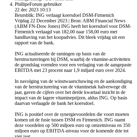
Phillipe
Forum gebruiker
22 dec 2023 10:13
Beursblik: ING verlaagt koersdoel DSM-Firmenich
Vrijdag 22 December 2023 | Bron: ABM Financial News
(ABM FN-Dow Jones) ING heeft het koersdoel voor DSM-
Firmenich verlaagd van 182,00 naar 158,00 euro met
handhaving van het koopadvies. Dit bleek vrijdag uit een
rapport van de bank.
ING actualiseerde de ramingen op basis van de
herstructureringen bij DSM, waarbij de vitamine-activiteiten
de grondslag vormden voor een verlaging van de aangepaste
EBITDA met 23 procent naar 1,9 miljard euro over 2024.
In navolging van de winstwaarschuwing en de aankondiging
van de herstructurering van de vitaminetak halverwege dit
jaar, gaven de cijfers over het derde kwartaal inzicht in de
impact van de lagere vitamineprijzen, aldus ING. Op basis
daarvan verlaagde de bank het koersdoel.
ING is positief over de synergievoordelen die voort moeten
komen uit de fusie tussen DSM en Firmenich. ING raamt
deze voordelen op 500 miljoen euro op omzetniveau en 350
miljoen euro op EBITDA-niveau voor de komende drie tot
vier jaar.