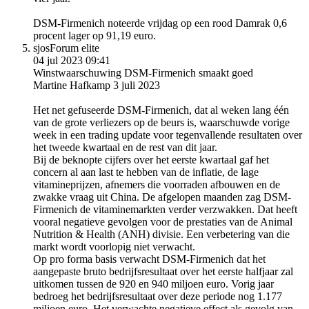
DSM-Firmenich noteerde vrijdag op een rood Damrak 0,6
procent lager op 91,19 euro.
sjos
Forum elite
04 jul 2023 09:41
Winstwaarschuwing DSM-Firmenich smaakt goed
Martine Hafkamp 3 juli 2023
Het net gefuseerde DSM-Firmenich, dat al weken lang één
van de grote verliezers op de beurs is, waarschuwde vorige
week in een trading update voor tegenvallende resultaten over
het tweede kwartaal en de rest van dit jaar.
Bij de beknopte cijfers over het eerste kwartaal gaf het
concern al aan last te hebben van de inflatie, de lage
vitamineprijzen, afnemers die voorraden afbouwen en de
zwakke vraag uit China. De afgelopen maanden zag DSM-
Firmenich de vitaminemarkten verder verzwakken. Dat heeft
vooral negatieve gevolgen voor de prestaties van de Animal
Nutrition & Health (ANH) divisie. Een verbetering van die
markt wordt voorlopig niet verwacht.
Op pro forma basis verwacht DSM-Firmenich dat het
aangepaste bruto bedrijfsresultaat over het eerste halfjaar zal
uitkomen tussen de 920 en 940 miljoen euro. Vorig jaar
bedroeg het bedrijfsresultaat over deze periode nog 1.177
miljoen euro. Het verwachte negatieve effect als gevolg van