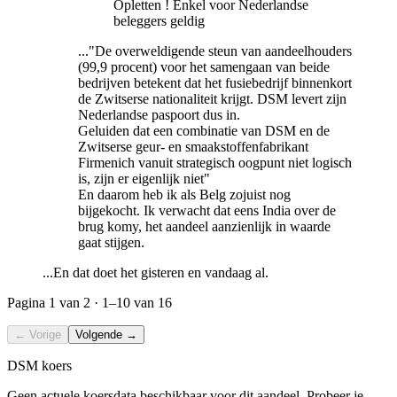
Opletten ! Enkel voor Nederlandse
beleggers geldig
..."De overweldigende steun van aandeelhouders
(99,9 procent) voor het samengaan van beide
bedrijven betekent dat het fusiebedrijf binnenkort
de Zwitserse nationaliteit krijgt. DSM levert zijn
Nederlandse paspoort dus in.
Geluiden dat een combinatie van DSM en de
Zwitserse geur- en smaakstoffenfabrikant
Firmenich vanuit strategisch oogpunt niet logisch
is, zijn er eigenlijk niet"
En daarom heb ik als Belg zojuist nog
bijgekocht. Ik verwacht dat eens India over de
brug komy, het aandeel aanzienlijk in waarde
gaat stijgen.
...En dat doet het gisteren en vandaag al.
Pagina
1
van 2 ·
1–10
van 16
← Vorige
Volgende →
DSM koers
Geen actuele koersdata beschikbaar voor dit aandeel. Probeer je