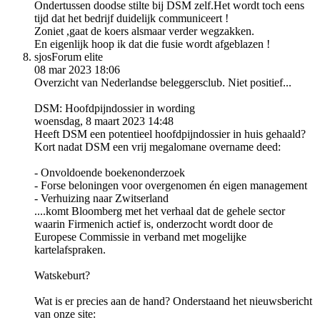
Ondertussen doodse stilte bij DSM zelf.Het wordt toch eens
tijd dat het bedrijf duidelijk communiceert !
Zoniet ,gaat de koers alsmaar verder wegzakken.
En eigenlijk hoop ik dat die fusie wordt afgeblazen !
sjos
Forum elite
08 mar 2023 18:06
Overzicht van Nederlandse beleggersclub. Niet positief...
DSM: Hoofdpijndossier in wording
woensdag, 8 maart 2023 14:48
Heeft DSM een potentieel hoofdpijndossier in huis gehaald?
Kort nadat DSM een vrij megalomane overname deed:
- Onvoldoende boekenonderzoek
- Forse beloningen voor overgenomen én eigen management
- Verhuizing naar Zwitserland
....komt Bloomberg met het verhaal dat de gehele sector
waarin Firmenich actief is, onderzocht wordt door de
Europese Commissie in verband met mogelijke
kartelafspraken.
Watskeburt?
Wat is er precies aan de hand? Onderstaand het nieuwsbericht
van onze site: