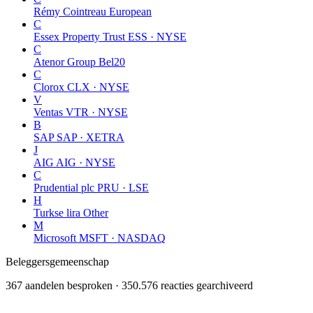
Rémy Cointreau
European
C
Essex Property Trust
ESS · NYSE
C
Atenor Group
Bel20
C
Clorox
CLX · NYSE
V
Ventas
VTR · NYSE
B
SAP
SAP · XETRA
J
AIG
AIG · NYSE
C
Prudential plc
PRU · LSE
H
Turkse lira
Other
M
Microsoft
MSFT · NASDAQ
Beleggersgemeenschap
367 aandelen besproken · 350.576 reacties gearchiveerd