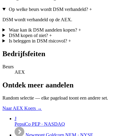
Op welke beurs wordt DSM verhandeld?
+
DSM wordt verhandeld op de AEX.
Waar kan ik DSM aandelen kopen?
+
DSM kopen of niet?
+
Is beleggen in DSM risicovol?
+
Bedrijfsfeiten
Beurs
AEX
Ontdek meer aandelen
Random selectie — elke pageload toont een andere set.
Naar AEX Koers →
J
PepsiCo
PEP · NASDAQ
Newmont Goldcorp
NEM · NYSE