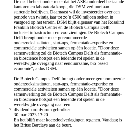
De deal behelst onder meer dat het ASR-onderdeel bestaande
kantoren en laboratoria koopt, die DSM verhuurt aan
startende bedrijven. Daarnaast wil de investeerder over een
periode van twintig jaar tot zo’n €500 miljoen steken in
vastgoed op het terrein. DSM blijft eigenaar van het Rosalind
Franklin Biotech Center en de Biotech Campus Delft,
inclusief infrastructuur en voorzieningen.De Biotech Campus
Delft brengt onder meer gerenommeerde
onderzoeksinstituten, start-ups, fermentatie-expertise en
commerciële activiteiten samen op één locatie. "Door deze
samenwerking zal de Biotech Campus Delft als fermentatie-
en bioscience hotspot een leidende rol spelen in de
wereldwijde overgang naar eenduurzame, bio-based
economie", aldus DSM.
De Biotech Campus Delft brengt onder meer gerenommeerde
onderzoeksinstituten, start-ups, fermentatie-expertise en
commerciële activiteiten samen op één locatie. "Door deze
samenwerking zal de Biotech Campus Delft als fermentatie-
en bioscience hotspot een leidende rol spelen in de
wereldwijde overgang naar een
dividendbaron
Forum gebruiker
30 mar 2023 13:20
En het blijft maar koersdoelverlagingen regenen. Vandaag is
het Britse Barclays aan de beurt.