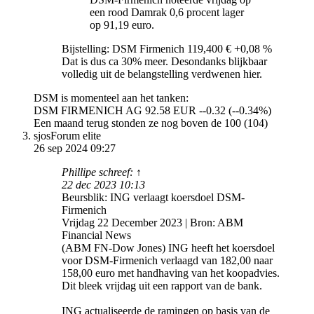
een rood Damrak 0,6 procent lager
op 91,19 euro.
Bijstelling: DSM Firmenich 119,400 € +0,08 %
Dat is dus ca 30% meer. Desondanks blijkbaar
volledig uit de belangstelling verdwenen hier.
DSM is momenteel aan het tanken:
DSM FIRMENICH AG 92.58 EUR --0.32 (--0.34%)
Een maand terug stonden ze nog boven de 100 (104)
sjos
Forum elite
26 sep 2024 09:27
Phillipe schreef: ↑
22 dec 2023 10:13
Beursblik: ING verlaagt koersdoel DSM-
Firmenich
Vrijdag 22 December 2023 | Bron: ABM
Financial News
(ABM FN-Dow Jones) ING heeft het koersdoel
voor DSM-Firmenich verlaagd van 182,00 naar
158,00 euro met handhaving van het koopadvies.
Dit bleek vrijdag uit een rapport van de bank.
ING actualiseerde de ramingen op basis van de