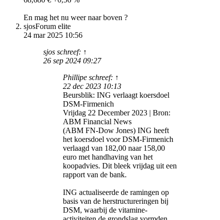
En mag het nu weer naar boven ?
sjos
Forum elite
24 mar 2025 10:56
sjos schreef: ↑
26 sep 2024 09:27
Phillipe schreef: ↑
22 dec 2023 10:13
Beursblik: ING verlaagt koersdoel
DSM-Firmenich
Vrijdag 22 December 2023 | Bron:
ABM Financial News
(ABM FN-Dow Jones) ING heeft
het koersdoel voor DSM-Firmenich
verlaagd van 182,00 naar 158,00
euro met handhaving van het
koopadvies. Dit bleek vrijdag uit een
rapport van de bank.
ING actualiseerde de ramingen op
basis van de herstructureringen bij
DSM, waarbij de vitamine-
activiteiten de grondslag vormden