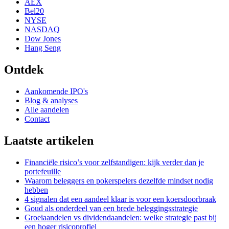
AEX
Bel20
NYSE
NASDAQ
Dow Jones
Hang Seng
Ontdek
Aankomende IPO's
Blog & analyses
Alle aandelen
Contact
Laatste artikelen
Financiële risico’s voor zelfstandigen: kijk verder dan je
portefeuille
Waarom beleggers en pokerspelers dezelfde mindset nodig
hebben
4 signalen dat een aandeel klaar is voor een koersdoorbraak
Goud als onderdeel van een brede beleggingsstrategie
Groeiaandelen vs dividendaandelen: welke strategie past bij
een hoger risicoprofiel