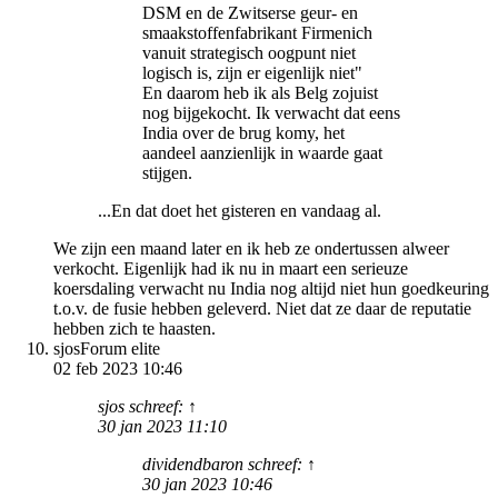
DSM en de Zwitserse geur- en
smaakstoffenfabrikant Firmenich
vanuit strategisch oogpunt niet
logisch is, zijn er eigenlijk niet"
En daarom heb ik als Belg zojuist
nog bijgekocht. Ik verwacht dat eens
India over de brug komy, het
aandeel aanzienlijk in waarde gaat
stijgen.
...En dat doet het gisteren en vandaag al.
We zijn een maand later en ik heb ze ondertussen alweer
verkocht. Eigenlijk had ik nu in maart een serieuze
koersdaling verwacht nu India nog altijd niet hun goedkeuring
t.o.v. de fusie hebben geleverd. Niet dat ze daar de reputatie
hebben zich te haasten.
sjos
Forum elite
02 feb 2023 10:46
sjos schreef: ↑
30 jan 2023 11:10
dividendbaron schreef: ↑
30 jan 2023 10:46