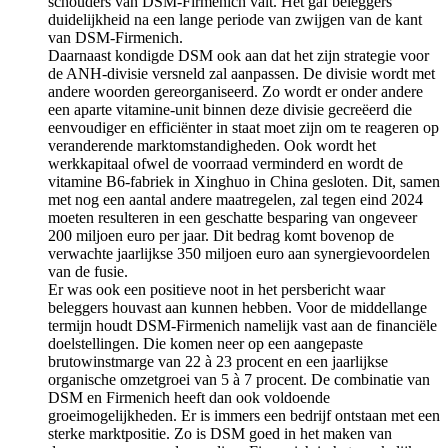
schouders van DSM-Firmenich valt. Het gaf beleggers
duidelijkheid na een lange periode van zwijgen van de kant
van DSM-Firmenich.
Daarnaast kondigde DSM ook aan dat het zijn strategie voor
de ANH-divisie versneld zal aanpassen. De divisie wordt met
andere woorden gereorganiseerd. Zo wordt er onder andere
een aparte vitamine-unit binnen deze divisie gecreëerd die
eenvoudiger en efficiënter in staat moet zijn om te reageren op
veranderende marktomstandigheden. Ook wordt het
werkkapitaal ofwel de voorraad verminderd en wordt de
vitamine B6-fabriek in Xinghuo in China gesloten. Dit, samen
met nog een aantal andere maatregelen, zal tegen eind 2024
moeten resulteren in een geschatte besparing van ongeveer
200 miljoen euro per jaar. Dit bedrag komt bovenop de
verwachte jaarlijkse 350 miljoen euro aan synergievoordelen
van de fusie.
Er was ook een positieve noot in het persbericht waar
beleggers houvast aan kunnen hebben. Voor de middellange
termijn houdt DSM-Firmenich namelijk vast aan de financiële
doelstellingen. Die komen neer op een aangepaste
brutowinstmarge van 22 à 23 procent en een jaarlijkse
organische omzetgroei van 5 à 7 procent. De combinatie van
DSM en Firmenich heeft dan ook voldoende
groeimogelijkheden. Er is immers een bedrijf ontstaan met een
sterke marktpositie. Zo is DSM goed in het maken van