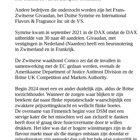
Andere bedrijven die onderzocht worden zijn het Frans-
Zwitserse Givaudan, het Duitse Symrise en International
Flavors & Fragrance Inc uit de VS.
Symrise kwam in september 2021 in de DAX omdat de DAX
uitbreidde van 30 naar 40 aandelen. Givaudan, met
vestigingen in Nederland (Naarden) heeft een beursnotering
in Zwitserland en in Frankrijk.
De Zwitserse waakhond Comco zei dat de invallen in
samenwerking met de EC gedaan werden, evenals de
Amerikaanse Department of Justice Antitrust Division en de
Britse UK Competition and Markets Authority.
Begin 2024 moet een en ander duidelijk zijn, aldus de Britse
toezichthouder. Wanneer de zorgen waar blijken te zijn
betekent dat naast flinke reputatieschade waarschijnlijk een
zwakkere prijszettingskracht en wellicht flinke boetes.
De overname van Firmenich begint voor DSM met een
stevige kater die het misschien wel aan zichzelf te danken
heeft door té graag deze fusie/overname door te willen
drukken. Het idee was dat er hogere winstmarges zijn in de
flavour markt maar als die marges ontstaan zijn doordat er
prijsafspraken zijn gemaakt dan valt het hele plan natuurlijk in