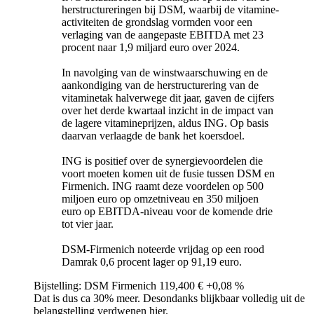
herstructureringen bij DSM, waarbij de vitamine-
activiteiten de grondslag vormden voor een
verlaging van de aangepaste EBITDA met 23
procent naar 1,9 miljard euro over 2024.
In navolging van de winstwaarschuwing en de
aankondiging van de herstructurering van de
vitaminetak halverwege dit jaar, gaven de cijfers
over het derde kwartaal inzicht in de impact van
de lagere vitamineprijzen, aldus ING. Op basis
daarvan verlaagde de bank het koersdoel.
ING is positief over de synergievoordelen die
voort moeten komen uit de fusie tussen DSM en
Firmenich. ING raamt deze voordelen op 500
miljoen euro op omzetniveau en 350 miljoen
euro op EBITDA-niveau voor de komende drie
tot vier jaar.
DSM-Firmenich noteerde vrijdag op een rood
Damrak 0,6 procent lager op 91,19 euro.
Bijstelling: DSM Firmenich 119,400 € +0,08 %
Dat is dus ca 30% meer. Desondanks blijkbaar volledig uit de
belangstelling verdwenen hier.