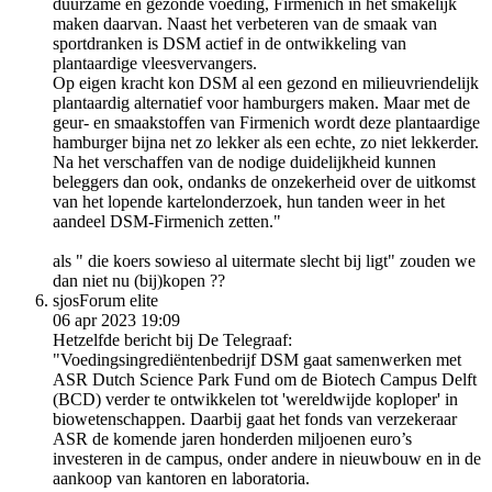
duurzame en gezonde voeding, Firmenich in het smakelijk
maken daarvan. Naast het verbeteren van de smaak van
sportdranken is DSM actief in de ontwikkeling van
plantaardige vleesvervangers.
Op eigen kracht kon DSM al een gezond en milieuvriendelijk
plantaardig alternatief voor hamburgers maken. Maar met de
geur- en smaakstoffen van Firmenich wordt deze plantaardige
hamburger bijna net zo lekker als een echte, zo niet lekkerder.
Na het verschaffen van de nodige duidelijkheid kunnen
beleggers dan ook, ondanks de onzekerheid over de uitkomst
van het lopende kartelonderzoek, hun tanden weer in het
aandeel DSM-Firmenich zetten."
als " die koers sowieso al uitermate slecht bij ligt" zouden we
dan niet nu (bij)kopen ??
sjos
Forum elite
06 apr 2023 19:09
Hetzelfde bericht bij De Telegraaf:
"Voedingsingrediëntenbedrijf DSM gaat samenwerken met
ASR Dutch Science Park Fund om de Biotech Campus Delft
(BCD) verder te ontwikkelen tot 'wereldwijde koploper' in
biowetenschappen. Daarbij gaat het fonds van verzekeraar
ASR de komende jaren honderden miljoenen euro’s
investeren in de campus, onder andere in nieuwbouw en in de
aankoop van kantoren en laboratoria.