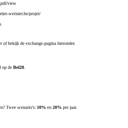
r.pdf/view
ier-werister.be/projet/
n.
er of bekijk de exchange-pagina hieronder.
ld op de
Bel20
.
en? Twee scenario's:
10%
en
20%
per jaar.