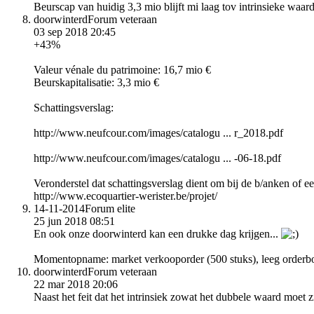
Beurscap van huidig 3,3 mio blijft mi laag tov intrinsieke waard
doorwinterd
Forum veteraan
03 sep 2018 20:45
+43%
Valeur vénale du patrimoine: 16,7 mio €
Beurskapitalisatie: 3,3 mio €
Schattingsverslag:
http://www.neufcour.com/images/catalogu ... r_2018.pdf
http://www.neufcour.com/images/catalogu ... -06-18.pdf
Veronderstel dat schattingsverslag dient om bij de b/anken of ee
http://www.ecoquartier-werister.be/projet/
14-11-2014
Forum elite
25 jun 2018 08:51
En ook onze doorwinterd kan een drukke dag krijgen...
Momentopname: market verkooporder (500 stuks), leeg orderbo
doorwinterd
Forum veteraan
22 mar 2018 20:06
Naast het feit dat het intrinsiek zowat het dubbele waard moet z