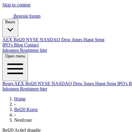
Skip to content
Beursig
forum
Beurs
AEX
Bel20
NYSE
NASDAQ
Dow Jones
Hang Seng
IPO's
Blog
Contact
Inloggen
Registreer hier
Open menu
Beurs
AEX
Bel20
NYSE
NASDAQ
Dow Jones
Hang Seng
IPO's
B
Inloggen
Registreer hier
Home
›
Bel20 Koers
›
Neufcour
Bel20
Actief draadje