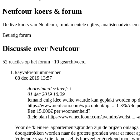
Neufcour
koers & forum
De live koers van Neufcour, fundamentele cijfers, analisten­advies en
Beursig forum
Discussie over Neufcour
52 reacties op het forum · 10 gearchiveerd
kayva
Premiummember
08 dec 2019 13:57
doorwinterd schreef: ↑
01 dec 2019 10:29
Iemand enig idee welke waarde kan geplakt worden op de
https://www.neufcour.com/wp-content/upl ... C3%A9e.p
Een 15.000€ per wooneenheid?
(hele plan https://www.neufcour.com/avendre/werist ... -a
Voor de 'kleinere' appartementsgronden zijn de prijzen onlang
doorgetrokken worden naar de grotere gronden waar er meer ap
Volgende vraag die ik me stel, is hoeveel er gerekend moet wor