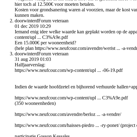
hier toch al 12.500€ voor moeten betalen.
Kosten voor grondsanering waren al voorzien, maar de kost va
kunnen maken.
doorwinterd
Forum veteraan
01 dec 2019 10:29
Iemand enig idee welke waarde kan geplakt worden op de appa
content/upl ... C3%A9e.pdf
Een 15.000€ per wooneenheid?
(hele plan https://www.neufcour.com/avendre/werist ... -a-vendr
doorwinterd
Forum veteraan
31 aug 2019 01:03
Halfjaarverslag:
https://www.neufcour.com/wp-content/upl ... -06-19.pdf
Indien de waarde hoofdzetel en bijhorend verhuurde hallen+app
https://www.neufcour.com/wp-content/upl ... C3%A9e.pdf
(350 wooneenheden)
https://www.neufcour.com/avendre/berloz ... -a-vendre/
https://www.neufcour.com/haisses-piedro ... -ry-ponet/ (project
participatie Gosson Kessales