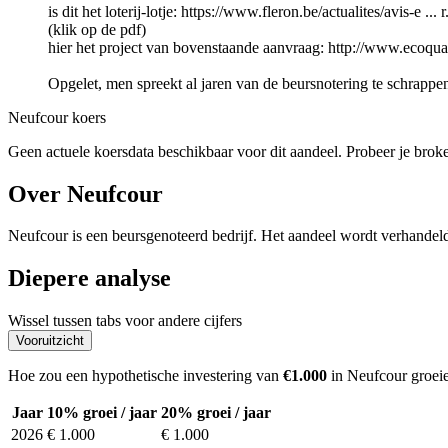
is dit het loterij-lotje: https://www.fleron.be/actualites/avis-e ... 
(klik op de pdf)
hier het project van bovenstaande aanvraag: http://www.ecoquart
Opgelet, men spreekt al jaren van de beursnotering te schrappe
Neufcour koers
Geen actuele koersdata beschikbaar voor dit aandeel. Probeer je brok
Over Neufcour
Neufcour is een beursgenoteerd bedrijf. Het aandeel wordt verhande
Diepere analyse
Wissel tussen tabs voor andere cijfers
Vooruitzicht
Hoe zou een hypothetische investering van
€1.000
in Neufcour groei
Jaar
10% groei / jaar
20% groei / jaar
2026
€ 1.000
€ 1.000