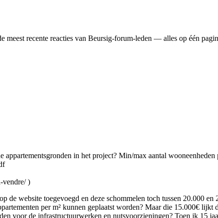
 de meest recente reacties van Beursig-forum-leden — alles op één pagin
 appartementsgronden in het project? Min/max aantal wooneenheden pe
df
-vendre/ )
s op de website toegevoegd en deze schommelen toch tussen 20.000 en 
partementen per m² kunnen geplaatst worden? Maar die 15.000€ lijkt d
den voor de infrastructuurwerken en nutsvoorzieningen? Toen ik 15 jaa