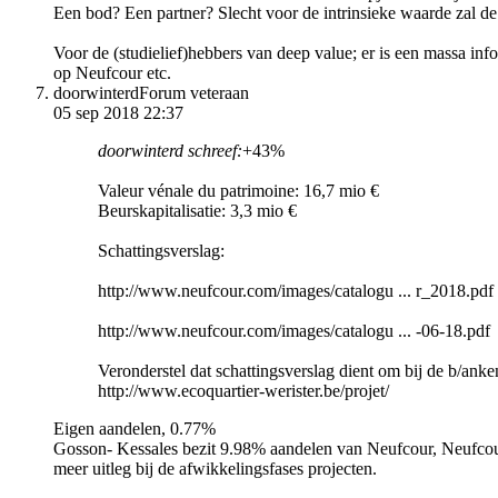
Een bod? Een partner? Slecht voor de intrinsieke waarde zal de 
Voor de (studielief)hebbers van deep value; er is een massa in
op Neufcour etc.
doorwinterd
Forum veteraan
05 sep 2018 22:37
doorwinterd schreef:
+43%
Valeur vénale du patrimoine: 16,7 mio €
Beurskapitalisatie: 3,3 mio €
Schattingsverslag:
http://www.neufcour.com/images/catalogu ... r_2018.pdf
http://www.neufcour.com/images/catalogu ... -06-18.pdf
Veronderstel dat schattingsverslag dient om bij de b/anke
http://www.ecoquartier-werister.be/projet/
Eigen aandelen, 0.77%
Gosson- Kessales bezit 9.98% aandelen van Neufcour, Neufcour
meer uitleg bij de afwikkelingsfases projecten.