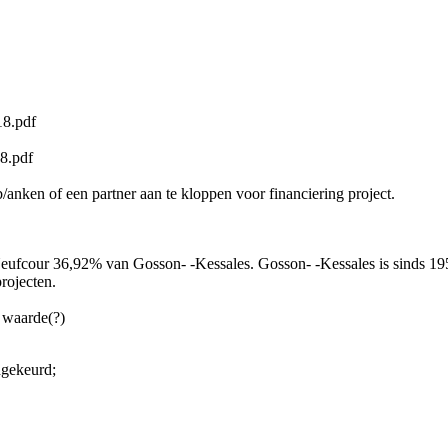
18.pdf
18.pdf
b/anken of een partner aan te kloppen voor financiering project.
ufcour 36,92% van Gosson- ‐Kessales. Gosson- ‐Kessales is sinds 1958
projecten.
e waarde(?)
dgekeurd;