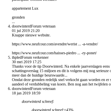
appartement Lux
gronden
...
doorwinterd
Forum veteraan
01 jul 2019 21:20
Knappe nieuwe website.
https://www.neufcour.com/avendre/werist ... -a-vendre/
https://www.neufcour.com/haisses-piedro ... -ry-ponet/
ihpled
Forum verkenner
30 mei 2019 17:25
Thanks voor de tip Doorwinterd. Na enkele jaarverslagen eens 
schattingsverslag 15 miljoen en dit is volgens mij nog serieuze 
meer dan de huidige beurswaarde...
Omdat deze gronden redelijk snel verkocht gaan worden en er sne
aandeel of verdubbeling van koers. Ben nog aan het twijfelen 
doorwinterd
Forum veteraan
18 jan 2019 18:59
doorwinterd schreef:
doorwinterd schreef:
+43%