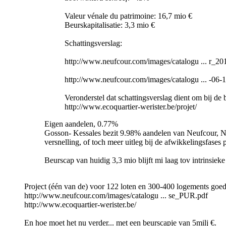
Valeur vénale du patrimoine: 16,7 mio €
Beurskapitalisatie: 3,3 mio €
Schattingsverslag:
http://www.neufcour.com/images/catalogu ... r_20
http://www.neufcour.com/images/catalogu ... -06-
Veronderstel dat schattingsverslag dient om bij de 
http://www.ecoquartier-werister.be/projet/
Eigen aandelen, 0.77%
Gosson- Kessales bezit 9.98% aandelen van Neufcour, Ne
versnelling, of toch meer uitleg bij de afwikkelingsfases 
Beurscap van huidig 3,3 mio blijft mi laag tov intrinsiek
Project (één van de) voor 122 loten en 300-400 logements goe
http://www.neufcour.com/images/catalogu ... se_PUR.pdf
http://www.ecoquartier-werister.be/
En hoe moet het nu verder... met een beurscapje van 5milj €.