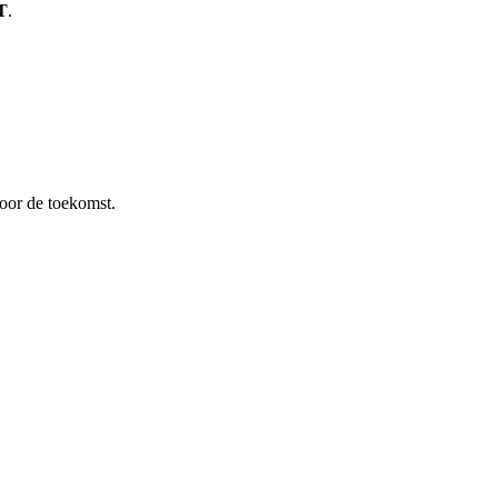
T
.
oor de toekomst.