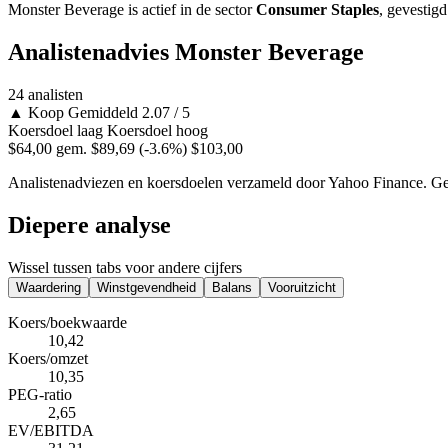
Monster Beverage is actief in de sector
Consumer Staples
, gevestig
Analistenadvies Monster Beverage
24 analisten
▲
Koop
Gemiddeld 2.07 / 5
Koersdoel laag
Koersdoel hoog
$64,00
gem. $89,69
(-3.6%)
$103,00
Analistenadviezen en koersdoelen verzameld door Yahoo Finance. Gee
Diepere analyse
Wissel tussen tabs voor andere cijfers
Waardering
Winstgevendheid
Balans
Vooruitzicht
Koers/boekwaarde
10,42
Koers/omzet
10,35
PEG-ratio
2,65
EV/EBITDA