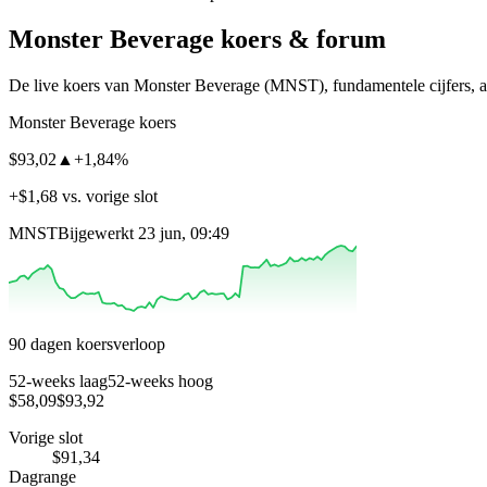
Monster Beverage
koers & forum
De live koers van Monster Beverage
(MNST)
, fundamentele cijfers,
Monster Beverage koers
$93,02
▲
+1,84%
+$1,68 vs. vorige slot
MNST
Bijgewerkt 23 jun, 09:49
90 dagen koersverloop
52-weeks laag
52-weeks hoog
$58,09
$93,92
Vorige slot
$91,34
Dagrange