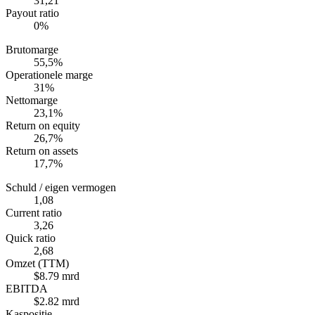
31,21
Payout ratio
0%
Brutomarge
55,5%
Operationele marge
31%
Nettomarge
23,1%
Return on equity
26,7%
Return on assets
17,7%
Schuld / eigen vermogen
1,08
Current ratio
3,26
Quick ratio
2,68
Omzet (TTM)
$8.79 mrd
EBITDA
$2.82 mrd
Kaspositie