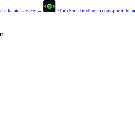
se klantenservice.
→
eToro
Social trading en copy-portfolio, p
e