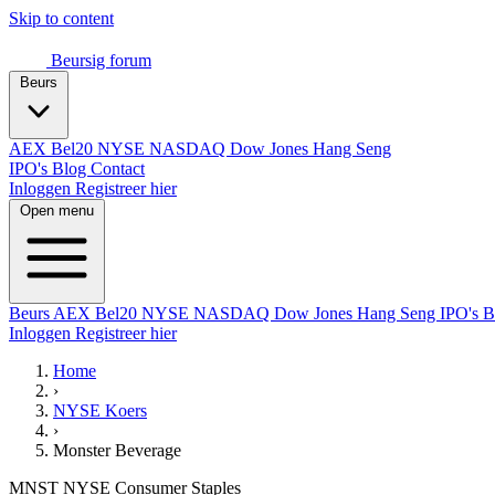
Skip to content
Beursig
forum
Beurs
AEX
Bel20
NYSE
NASDAQ
Dow Jones
Hang Seng
IPO's
Blog
Contact
Inloggen
Registreer hier
Open menu
Beurs
AEX
Bel20
NYSE
NASDAQ
Dow Jones
Hang Seng
IPO's
B
Inloggen
Registreer hier
Home
›
NYSE Koers
›
Monster Beverage
MNST
NYSE
Consumer Staples