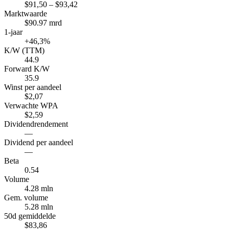
$91,50 – $93,42
Marktwaarde
$90.97 mrd
1-jaar
+46,3%
K/W (TTM)
44.9
Forward K/W
35.9
Winst per aandeel
$2,07
Verwachte WPA
$2,59
Dividendrendement
—
Dividend per aandeel
—
Beta
0.54
Volume
4.28 mln
Gem. volume
5.28 mln
50d gemiddelde
$83,86