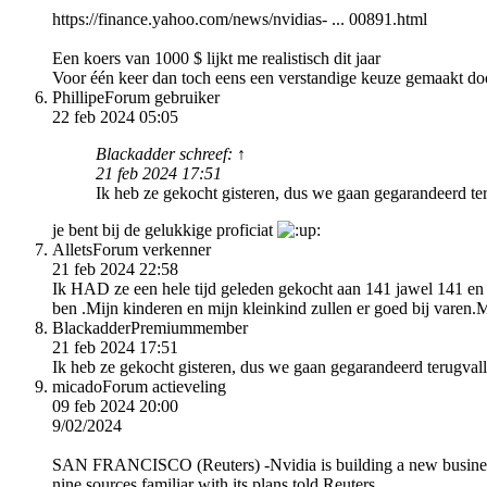
https://finance.yahoo.com/news/nvidias- ... 00891.html
Een koers van 1000 $ lijkt me realistisch dit jaar
Voor één keer dan toch eens een verstandige keuze gemaakt doo
Phillipe
Forum gebruiker
22 feb 2024 05:05
Blackadder schreef: ↑
21 feb 2024 17:51
Ik heb ze gekocht gisteren, dus we gaan gegarandeerd t
je bent bij de gelukkige proficiat
Allets
Forum verkenner
21 feb 2024 22:58
Ik HAD ze een hele tijd geleden gekocht aan 141 jawel 141 en z
ben .Mijn kinderen en mijn kleinkind zullen er goed bij varen
Blackadder
Premiummember
21 feb 2024 17:51
Ik heb ze gekocht gisteren, dus we gaan gegarandeerd terugva
micado
Forum actieveling
09 feb 2024 20:00
9/02/2024
SAN FRANCISCO (Reuters) -Nvidia is building a new business un
nine sources familiar with its plans told Reuters.