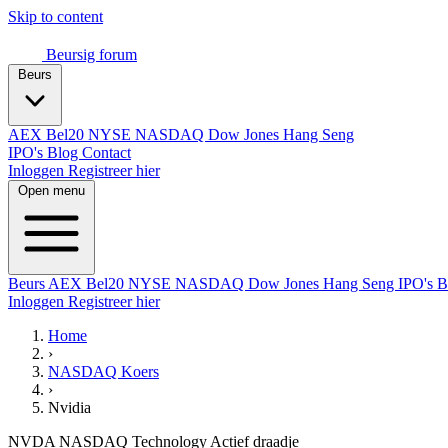
Skip to content
Beursig
forum
Beurs
AEX
Bel20
NYSE
NASDAQ
Dow Jones
Hang Seng
IPO's
Blog
Contact
Inloggen
Registreer hier
Open menu
Beurs
AEX
Bel20
NYSE
NASDAQ
Dow Jones
Hang Seng
IPO's
B
Inloggen
Registreer hier
Home
›
NASDAQ Koers
›
Nvidia
NVDA
NASDAQ
Technology
Actief draadje