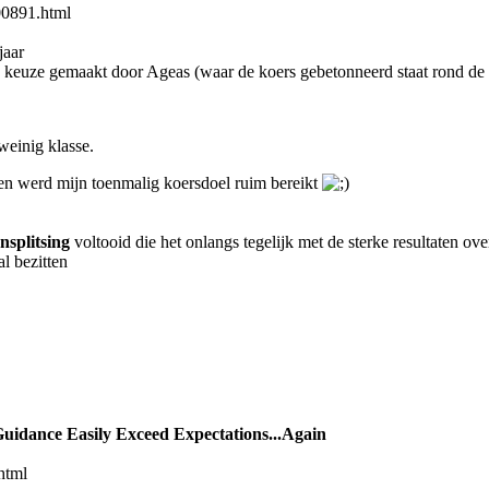
 00891.html
jaar
 keuze gemaakt door Ageas (waar de koers gebetonneerd staat rond de 4
weinig klasse.
en werd mijn toenmalig koersdoel ruim bereikt
nsplitsing
voltooid die het onlangs tegelijk met de sterke resultaten ov
l bezitten
uidance Easily Exceed Expectations...Again
html