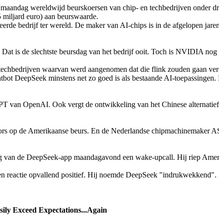
t maandag wereldwijd beurskoersen van chip- en techbedrijven onder dr
 miljard euro) aan beurswaarde.
rde bedrijf ter wereld. De maker van AI-chips is in de afgelopen jaren
at is de slechtste beursdag van het bedrijf ooit. Toch is NVIDIA nog s
echbedrijven waarvan werd aangenomen dat die flink zouden gaan verdi
bot DeepSeek minstens net zo goed is als bestaande AI-toepassingen. Da
T van OpenAI. Ook vergt de ontwikkeling van het Chinese alternatief v
fors op de Amerikaanse beurs. En de Nederlandse chipmachinemaker A
van de DeepSeek-app maandagavond een wake-upcall. Hij riep Amerikaa
actie opvallend positief. Hij noemde DeepSeek "indrukwekkend". Micr
ily Exceed Expectations...Again