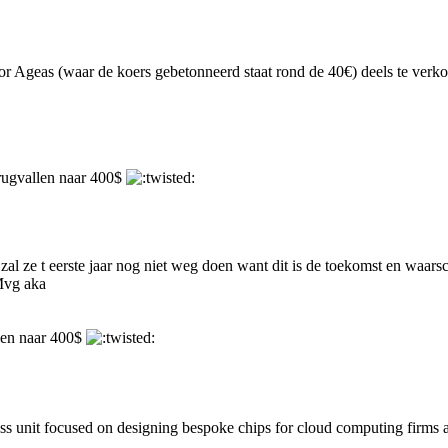
r Ageas (waar de koers gebetonneerd staat rond de 40€) deels te verko
erugvallen naar 400$
al ze t eerste jaar nog niet weg doen want dit is de toekomst en waars
.Mvg aka
llen naar 400$
it focused on designing bespoke chips for cloud computing firms and o