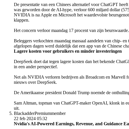
De presentatie van een Chinees alternatief voor ChatGPT heef
was geworden door de AI-hype, verloor 600 miljard dollar (575
NVIDIA is na Apple en Microsoft het waardevolste beursgenotee
klappen.
Het concern verloor maandag 17 procent van zijn beurswaarde. D
Beleggers verkochten maandag massaal aandelen van chip- en t
afgelopen dagen werd duidelijk dat een app van de Chinese chat
Lagere kosten voor gebruikers en minder investeringen
DeepSeek doet dat tegen lagere kosten dan het bekende ChatGP
in een ander perspectief.
Net als NVIDIA verloren bedrijven als Broadcom en Marvell 
nieuws over DeepSeek.
De Amerikaanse president Donald Trump noemde de onthulling 
Sam Altman, topman van ChatGPT-maker OpenAI, klonk in een re
uit.
Blackadder
Premiummember
22 feb 2024 05:32
Nvidia's AI-Powered Earnings, Revenue, and Guidance Eas