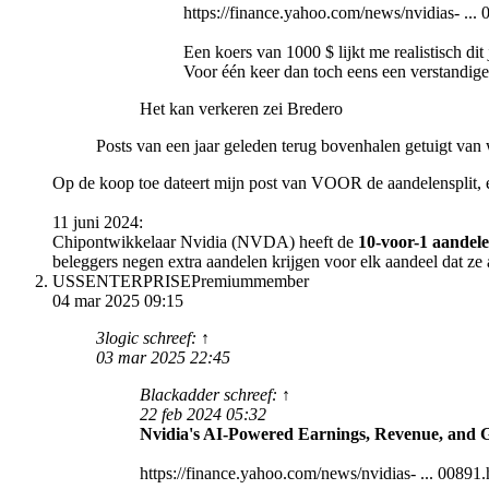
https://finance.yahoo.com/news/nvidias- ...
Een koers van 1000 $ lijkt me realistisch dit 
Voor één keer dan toch eens een verstandige
Het kan verkeren zei Bredero
Posts van een jaar geleden terug bovenhalen getuigt van 
Op de koop toe dateert mijn post van VOOR de aandelensplit, 
11 juni 2024:
Chipontwikkelaar Nvidia (NVDA) heeft de
10-voor-1 aandele
beleggers negen extra aandelen krijgen voor elk aandeel dat ze a
USSENTERPRISE
Premiummember
04 mar 2025 09:15
3logic schreef: ↑
03 mar 2025 22:45
Blackadder schreef: ↑
22 feb 2024 05:32
Nvidia's AI-Powered Earnings, Revenue, and G
https://finance.yahoo.com/news/nvidias- ... 00891.